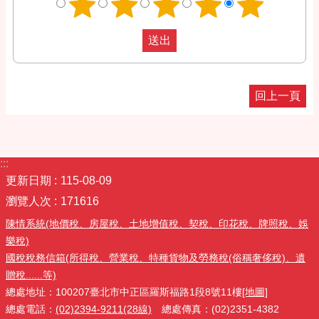
回上一頁
:::
更新日期
115-08-09
瀏覽人次
171616
陳情系統(地價稅、房屋稅、土地增值稅、契稅、印花稅、牌照稅、娛
樂稅)
國稅稅務信箱(所得稅、營業稅、特種貨物及勞務稅(俗稱奢侈稅)、遺
贈稅......等)
總處地址：100207臺北市中正區羅斯福路1段8號11樓
[地圖]
總處電話：
(02)2394-9211(28線)
總處傳真：(02)2351-4382