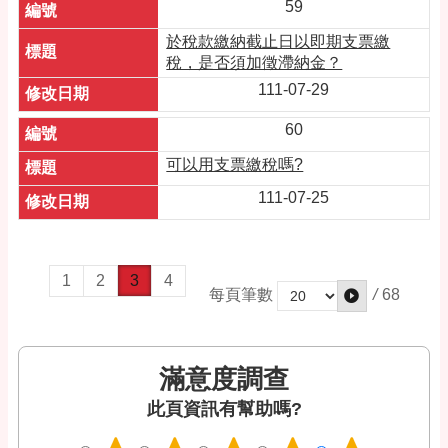
59
於稅款繳納截止日以即期支票繳
稅，是否須加徵滯納金？
111-07-29
60
可以用支票繳稅嗎?
111-07-25
1
2
3
4
/
68
每頁筆數
滿意度調查
此頁資訊有幫助嗎?