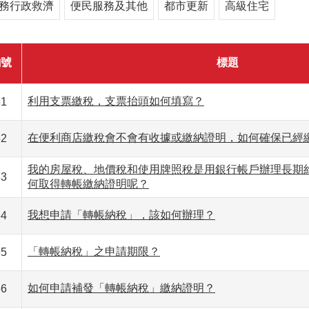
務行政救濟
便民服務及其他
都市更新
高級住宅
編號
標題
利用支票繳稅，支票抬頭如何填寫？
61
在便利商店繳稅會不會有收據或繳納證明，如何確保已經
62
我的房屋稅、地價稅和使用牌照稅是用銀行帳戶辦理長期
63
何取得轉帳繳納證明呢？
我想申請「轉帳納稅」，該如何辦理？
64
「轉帳納稅」之申請期限？
65
如何申請補發「轉帳納稅」繳納證明？
66