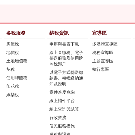
各稅服務
納稅資訊
宣導區
房屋稅
申辦與書表下載
多媒體宣導區
地價稅
線上查繳稅、電子
稅務宣導區
傳送服務及使用牌
土地增值稅
主題宣導區
照稅歸戶
契稅
執行專區
以電子方式傳送繳
使用牌照稅
款書、轉帳繳納通
知及證明
印花稅
案件進度查詢
娛樂稅
線上補件平台
線上查詢與試算
行政救濟
便民服務措施
繳稅與退稅