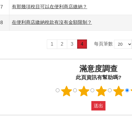
有那幾項稅目可以在便利商店繳納？
67
在便利商店繳納稅款有沒有金額限制？
68
每頁筆數
1
2
3
4
滿意度調查
此頁資訊有幫助嗎?