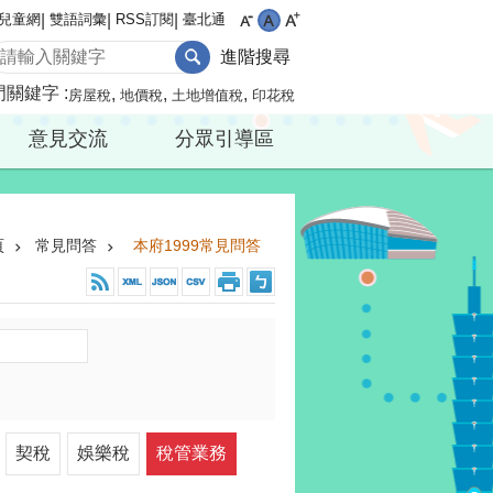
兒童網
雙語詞彙
RSS訂閱
臺北通
進階搜尋
門關鍵字
房屋稅
地價稅
土地增值稅
印花稅
意見交流
分眾引導區
頁
常見問答
本府1999常見問答
契稅
娛樂稅
稅管業務