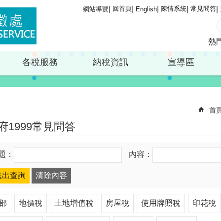
回首頁
陳情系統
常見問答
網站導覽
English
熱
各稅服務
納稅資訊
宣導區
首
府1999常見問答
題：
內容：
部
地價稅
土地增值稅
房屋稅
使用牌照稅
印花稅