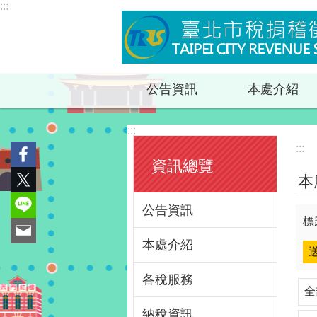
:::
跳到主要內容區塊
公告資訊
本處介紹
:::
:::
資訊總覽
本
公告資訊
標
本處介紹
各稅服務
全
納稅資訊