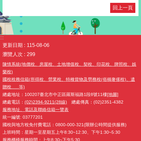
回上一頁
:::
更新日期
115-08-06
瀏覽人次
299
陳情系統(地價稅、房屋稅、土地增值稅、契稅、印花稅、牌照稅、娛
樂稅)
國稅稅務信箱(所得稅、營業稅、特種貨物及勞務稅(俗稱奢侈稅)、遺
贈稅......等)
總處地址：100207臺北市中正區羅斯福路1段8號11樓
[地圖]
總處電話：
(02)2394-9211(28線)
總處傳真：(02)2351-4382
服務地址、電話及聯絡信箱一覽表
統一編號: 03777201
國稅與地方稅免付費電話：0800-000-321(限辦公時間提供服務)
上班時間：星期一至星期五上午8:30~12:30、下午1:30~5:30
服務櫃檯服務時間：上午8:30~下午5:30