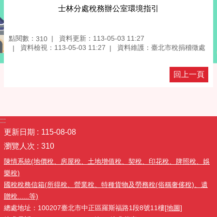
士林分處稅務辦公室環境指引
點閱數：
資料更新：113-05-03 11:27
310
資料檢視：113-05-03 11:27
資料維護：臺北市稅捐稽徵處
回上一頁
:::
更新日期
115-08-08
瀏覽人次
310
陳情系統(地價稅、房屋稅、土地增值稅、契稅、印花稅、牌照稅、娛
樂稅)
國稅稅務信箱(所得稅、營業稅、特種貨物及勞務稅(俗稱奢侈稅)、遺
贈稅......等)
總處地址：100207臺北市中正區羅斯福路1段8號11樓
[地圖]