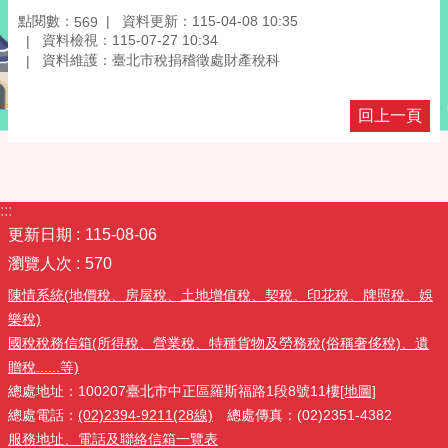
點閱數：
資料更新：115-04-08 10:35
569
資料檢視：115-07-27 10:34
資料維護：臺北市稅捐稽徵處財產稅科
回上一頁
:::
更新日期
115-08-06
瀏覽人次
570
陳情系統(地價稅、房屋稅、土地增值稅、契稅、印花稅、牌照稅、娛
樂稅)
國稅稅務信箱(所得稅、營業稅、特種貨物及勞務稅(俗稱奢侈稅)、遺
贈稅......等)
總處地址：100207臺北市中正區羅斯福路1段8號11樓
[地圖]
總處電話：
(02)2394-9211(28線)
總處傳真：(02)2351-4382
服務地址、電話及聯絡信箱一覽表