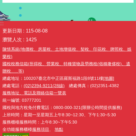
:::
更新日期
115-08-08
瀏覽人次
1425
陳情系統(地價稅、房屋稅、土地增值稅、契稅、印花稅、牌照稅、娛
樂稅)
國稅稅務信箱(所得稅、營業稅、特種貨物及勞務稅(俗稱奢侈稅)、遺
贈稅......等)
總處地址：100207臺北市中正區羅斯福路1段8號11樓
[地圖]
總處電話：
(02)2394-9211(28線)
總處傳真：(02)2351-4382
服務地址、電話及聯絡信箱一覽表
統一編號: 03777201
國稅與地方稅免付費電話：0800-000-321(限辦公時間提供服務)
上班時間：星期一至星期五上午8:30~12:30、下午1:30~5:30
服務櫃檯服務時間：上午8:30~下午5:30
全功能服務櫃檯
服務項目
、
地點