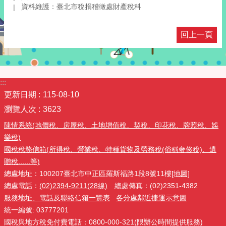
資料維護：臺北市稅捐稽徵處財產稅科
回上一頁
:::
更新日期
115-08-10
瀏覽人次
3623
陳情系統(地價稅、房屋稅、土地增值稅、契稅、印花稅、牌照稅、娛
樂稅)
國稅稅務信箱(所得稅、營業稅、特種貨物及勞務稅(俗稱奢侈稅)、遺
贈稅......等)
總處地址：100207臺北市中正區羅斯福路1段8號11樓
[地圖]
總處電話：
(02)2394-9211(28線)
總處傳真：(02)2351-4382
服務地址、電話及聯絡信箱一覽表
各分處鄰近捷運示意圖
統一編號: 03777201
國稅與地方稅免付費電話：0800-000-321(限辦公時間提供服務)