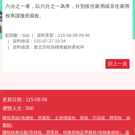
六分之一者，以六分之一為準，分別按住家用或非住家用
稅率課徵房屋稅。
點閱數：
資料更新：115-04-08 09:46
500
資料檢視：115-07-27 10:34
資料維護：臺北市稅捐稽徵處財產稅科
回上一頁
:::
更新日期
115-08-06
瀏覽人次
500
陳情系統(地價稅、房屋稅、土地增值稅、契稅、印花稅、牌照稅、娛
樂稅)
國稅稅務信箱(所得稅、營業稅、特種貨物及勞務稅(俗稱奢侈稅)、遺