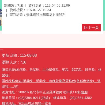
點閱數：
資料更新：115-04-08 11:09
715
資料檢視：115-07-27 10:34
資料維護：臺北市稅捐稽徵處財產稅科
回上一頁
:::
更新日期
115-08-08
瀏覽人次
716
陳情系統(地價稅、房屋稅、土地增值稅、契稅、印花稅、牌照稅、娛
樂稅)
國稅稅務信箱(所得稅、營業稅、特種貨物及勞務稅(俗稱奢侈稅)、遺
贈稅......等)
總處地址：100207臺北市中正區羅斯福路1段8號11樓
[地圖]
總處電話：
(02)2394-9211(28線)
總處傳真：(02)2351-4382
服務地址、電話及聯絡信箱一覽表