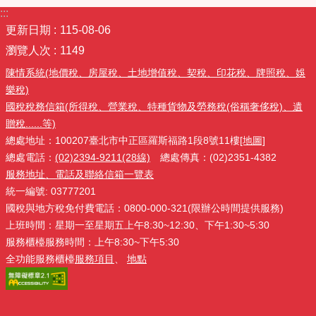
:::
更新日期
115-08-06
瀏覽人次
1149
陳情系統(地價稅、房屋稅、土地增值稅、契稅、印花稅、牌照稅、娛
樂稅)
國稅稅務信箱(所得稅、營業稅、特種貨物及勞務稅(俗稱奢侈稅)、遺
贈稅......等)
總處地址：100207臺北市中正區羅斯福路1段8號11樓
[地圖]
總處電話：
(02)2394-9211(28線)
總處傳真：(02)2351-4382
服務地址、電話及聯絡信箱一覽表
統一編號: 03777201
國稅與地方稅免付費電話：0800-000-321(限辦公時間提供服務)
上班時間：星期一至星期五上午8:30~12:30、下午1:30~5:30
服務櫃檯服務時間：上午8:30~下午5:30
全功能服務櫃檯
服務項目
、
地點