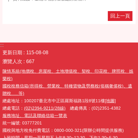
回上一頁
:::
更新日期
115-08-08
瀏覽人次
667
陳情系統(地價稅、房屋稅、土地增值稅、契稅、印花稅、牌照稅、娛
樂稅)
國稅稅務信箱(所得稅、營業稅、特種貨物及勞務稅(俗稱奢侈稅)、遺
贈稅......等)
總處地址：100207臺北市中正區羅斯福路1段8號11樓
[地圖]
總處電話：
(02)2394-9211(28線)
總處傳真：(02)2351-4382
服務地址、電話及聯絡信箱一覽表
統一編號: 03777201
國稅與地方稅免付費電話：0800-000-321(限辦公時間提供服務)
上班時間：星期一至星期五上午8:30~12:30、下午1:30~5:30