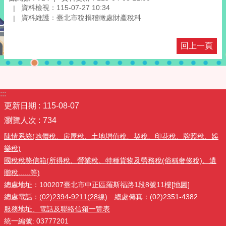
資料檢視：115-07-27 10:34
資料維護：臺北市稅捐稽徵處財產稅科
回上一頁
:::
更新日期
115-08-07
瀏覽人次
734
陳情系統(地價稅、房屋稅、土地增值稅、契稅、印花稅、牌照稅、娛
樂稅)
國稅稅務信箱(所得稅、營業稅、特種貨物及勞務稅(俗稱奢侈稅)、遺
贈稅......等)
總處地址：100207臺北市中正區羅斯福路1段8號11樓
[地圖]
總處電話：
(02)2394-9211(28線)
總處傳真：(02)2351-4382
服務地址、電話及聯絡信箱一覽表
統一編號: 03777201