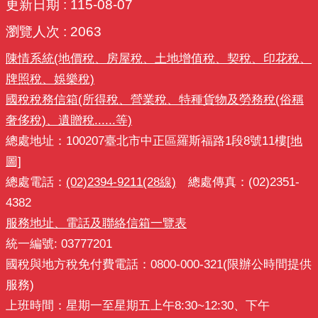
更新日期
115-08-07
瀏覽人次
2063
陳情系統(地價稅、房屋稅、土地增值稅、契稅、印花稅、
牌照稅、娛樂稅)
國稅稅務信箱(所得稅、營業稅、特種貨物及勞務稅(俗稱
奢侈稅)、遺贈稅......等)
總處地址：100207臺北市中正區羅斯福路1段8號11樓
[地
圖]
總處電話：
(02)2394-9211(28線)
總處傳真：(02)2351-
4382
服務地址、電話及聯絡信箱一覽表
統一編號: 03777201
國稅與地方稅免付費電話：0800-000-321(限辦公時間提供
服務)
上班時間：星期一至星期五上午8:30~12:30、下午