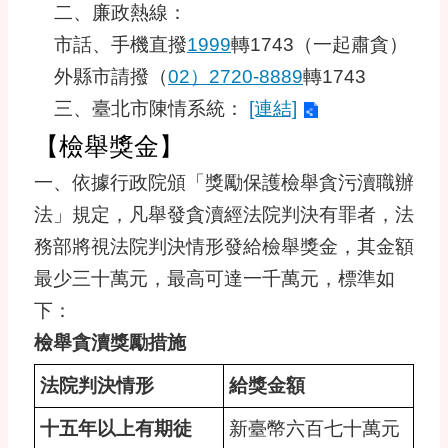
二、廉政熱線：
市話、手機直撥
1999
轉1743（一起肅貪）
外縣市請撥（
02）2720-8889
轉1743
三、臺北市陳情系統：
[連結]
【檢舉獎金】
一、依據行政院頒「獎勵保護檢舉貪污瀆職辦
法」規定，凡舉發貪瀆經法院判決有罪者，法
務部將視法院判決情形發給檢舉獎金，其金額
最少三十萬元，最高可達一千萬元，標準如
下：
檢舉貪瀆獎勵措施
法院判決情形
給獎金額
十五年以上有期徒
新臺幣六百七十萬元