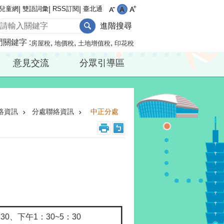
兒童網
雙語詞彙
RSS訂閱
臺北通
進階搜尋
門關鍵字
房屋稅
地價稅
土地增值稅
印花稅
意見交流
分眾引導區
絡資訊
分處聯絡資訊
中正分處
30、下午1：30~5：30