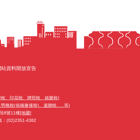
網站資料開放宣告
契稅、印花稅、牌照稅、娛樂稅)
稅(俗稱奢侈稅)、遺贈稅......等)
段8號11樓
[地圖]
02)2351-4382