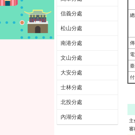
信義分處
總
松山分處
南港分處
傳
電
文山分處
臺
大安分處
付
士林分處
北投分處
內湖分處
主
審