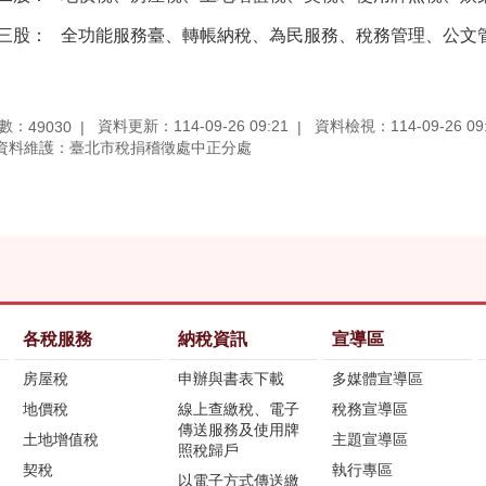
三股：
全功能服務臺、轉帳納稅、為民服務、稅務管理、公文
數：
資料更新：114-09-26 09:21
資料檢視：114-09-26 09
49030
資料維護：臺北市稅捐稽徵處中正分處
各稅服務
納稅資訊
宣導區
房屋稅
申辦與書表下載
多媒體宣導區
地價稅
線上查繳稅、電子
稅務宣導區
傳送服務及使用牌
土地增值稅
主題宣導區
照稅歸戶
契稅
執行專區
以電子方式傳送繳