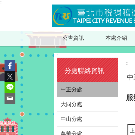
:::
跳到主要內容區塊
公告資訊
本處介紹
:::
:::
分處聯絡資訊
中
中正分處
服
大同分處
中山分處
上
萬華分處