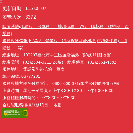
:::
更新日期
115-08-07
瀏覽人次
3372
陳情系統(地價稅、房屋稅、土地增值稅、契稅、印花稅、牌照稅、娛
樂稅)
國稅稅務信箱(所得稅、營業稅、特種貨物及勞務稅(俗稱奢侈稅)、遺
贈稅......等)
總處地址：100207臺北市中正區羅斯福路1段8號11樓
[地圖]
總處電話：
(02)2394-9211(28線)
總處傳真：(02)2351-4382
服務地址、電話及聯絡信箱一覽表
統一編號: 03777201
國稅與地方稅免付費電話：0800-000-321(限辦公時間提供服務)
上班時間：星期一至星期五上午8:30~12:30、下午1:30~5:30
服務櫃檯服務時間：上午8:30~下午5:30
全功能服務櫃檯
服務項目
、
地點