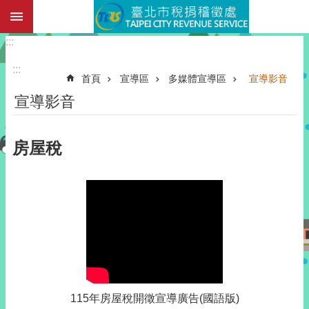
:::
臺北市稅捐稽徵處
跳到主要內容區塊
:::
:::
首頁
宣導區
多媒體宣導區
宣導影音
宣導影音
房屋稅
115年房屋稅開徵宣導廣告(國語版)