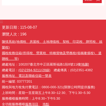
:::
更新日期
115-08-07
瀏覽人次
196
陳情系統(地價稅、房屋稅、土地增值稅、契稅、印花稅、牌照稅、娛
樂稅)
國稅稅務信箱(所得稅、營業稅、特種貨物及勞務稅(俗稱奢侈稅)、遺
贈稅......等)
總處地址：100207臺北市中正區羅斯福路1段8號11樓
[地圖]
總處電話：
(02)2394-9211(28線)
總處傳真：(02)2351-4382
服務地址、電話及聯絡信箱一覽表
統一編號: 03777201
國稅與地方稅免付費電話：0800-000-321(限辦公時間提供服務)
上班時間：星期一至星期五上午8:30~12:30、下午1:30~5:30
服務櫃檯服務時間：上午8:30~下午5:30
全功能服務櫃檯
服務項目
、
地點