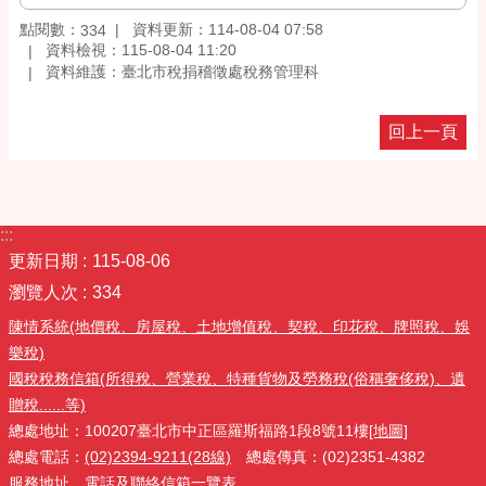
點閱數：
資料更新：114-08-04 07:58
334
資料檢視：115-08-04 11:20
資料維護：臺北市稅捐稽徵處稅務管理科
回上一頁
:::
更新日期
115-08-06
瀏覽人次
334
陳情系統(地價稅、房屋稅、土地增值稅、契稅、印花稅、牌照稅、娛
樂稅)
國稅稅務信箱(所得稅、營業稅、特種貨物及勞務稅(俗稱奢侈稅)、遺
贈稅......等)
總處地址：100207臺北市中正區羅斯福路1段8號11樓
[地圖]
總處電話：
(02)2394-9211(28線)
總處傳真：(02)2351-4382
服務地址、電話及聯絡信箱一覽表