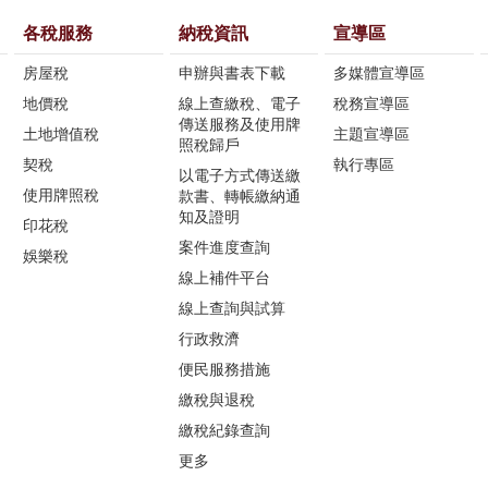
各稅服務
納稅資訊
宣導區
房屋稅
申辦與書表下載
多媒體宣導區
地價稅
線上查繳稅、電子
稅務宣導區
傳送服務及使用牌
土地增值稅
主題宣導區
照稅歸戶
契稅
執行專區
以電子方式傳送繳
使用牌照稅
款書、轉帳繳納通
知及證明
印花稅
案件進度查詢
娛樂稅
線上補件平台
線上查詢與試算
行政救濟
便民服務措施
繳稅與退稅
繳稅紀錄查詢
更多