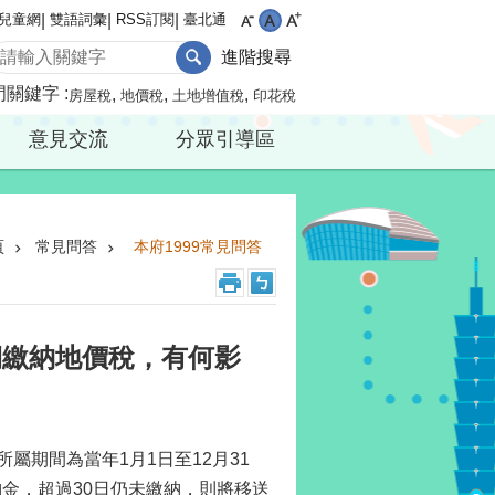
兒童網
雙語詞彙
RSS訂閱
臺北通
進階搜尋
門關鍵字
房屋稅
地價稅
土地增值稅
印花稅
意見交流
分眾引導區
頁
常見問答
本府1999常見問答
期繳納地價稅，有何影
所屬期間為當年1月1日至12月31
金，超過30日仍未繳納，則將移送