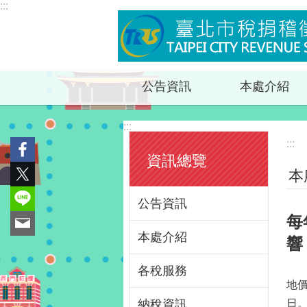
:::
跳到主要內容區塊
公告資訊
本處介紹
:::
:::
資訊總覽
本
公告資訊
每
本處介紹
響
各稅服務
地價
納稅資訊
日