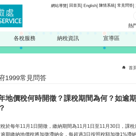
回首頁
陳情系統
常見問答
網站導覽
English
熱
各稅服務
納稅資訊
宣導區
首
府1999常見問答
年地價稅何時開徵？課稅期間為何？如逾
？
稅於每年11月1日開徵，繳納期間為11月1日至11月30日，課稅
。逾期繳納地價稅將加徵滯納金，每超過3日按照稅額加徵1%滯納