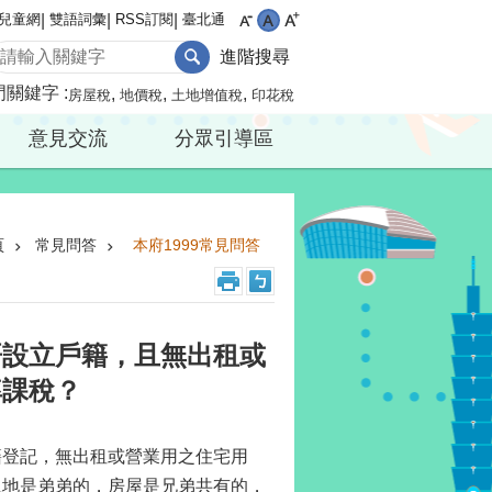
兒童網
雙語詞彙
RSS訂閱
臺北通
進階搜尋
門關鍵字
房屋稅
地價稅
土地增值稅
印花稅
意見交流
分眾引導區
頁
常見問答
本府1999常見問答
哥設立戶籍，且無出租或
率課稅？
籍登記，無出租或營業用之住宅用
土地是弟弟的，房屋是兄弟共有的，