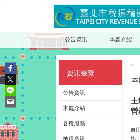
:::
跳到主要內容區塊
公告資訊
本處介紹
:::
:::
資訊總覽
本
公告資訊
土
本處介紹
營
各稅服務
自
納稅資訊
地