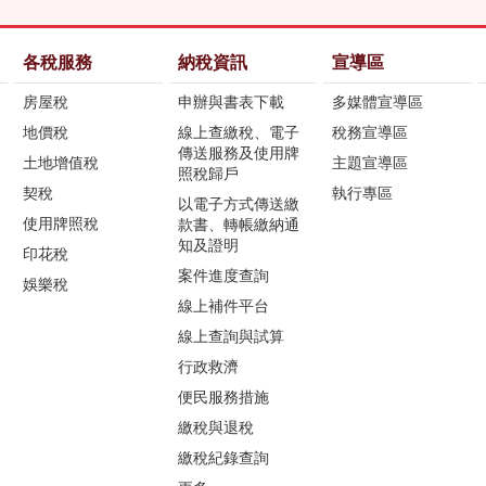
各稅服務
納稅資訊
宣導區
房屋稅
申辦與書表下載
多媒體宣導區
地價稅
線上查繳稅、電子
稅務宣導區
傳送服務及使用牌
土地增值稅
主題宣導區
照稅歸戶
契稅
執行專區
以電子方式傳送繳
使用牌照稅
款書、轉帳繳納通
知及證明
印花稅
案件進度查詢
娛樂稅
線上補件平台
線上查詢與試算
行政救濟
便民服務措施
繳稅與退稅
繳稅紀錄查詢