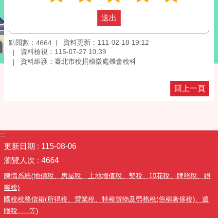
點閱數：
資料更新：111-02-18 19:12
4664
資料檢視：115-07-27 10:39
資料維護：臺北市稅捐稽徵處機會稅科
回上一頁
:::
更新日期
115-08-06
瀏覽人次
4664
陳情系統(地價稅、房屋稅、土地增值稅、契稅、印花稅、牌照稅、娛
樂稅)
國稅稅務信箱(所得稅、營業稅、特種貨物及勞務稅(俗稱奢侈稅)、遺
贈稅......等)