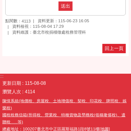
點閱數：
資料更新：115-06-23 16:05
4113
資料檢視：115-08-04 17:29
資料維護：臺北市稅捐稽徵處稅務管理科
回上一頁
:::
更新日期
115-08-08
瀏覽人次
4114
陳情系統(地價稅、房屋稅、土地增值稅、契稅、印花稅、牌照稅、娛
樂稅)
國稅稅務信箱(所得稅、營業稅、特種貨物及勞務稅(俗稱奢侈稅)、遺
贈稅......等)
總處地址：100207臺北市中正區羅斯福路1段8號11樓
[地圖]