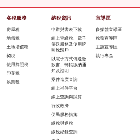
各稅服務
納稅資訊
宣導區
房屋稅
申辦與書表下載
多媒體宣導區
地價稅
線上查繳稅、電子
稅務宣導區
傳送服務及使用牌
土地增值稅
主題宣導區
照稅歸戶
契稅
執行專區
以電子方式傳送繳
使用牌照稅
款書、轉帳繳納通
知及證明
印花稅
案件進度查詢
娛樂稅
線上補件平台
線上查詢與試算
行政救濟
便民服務措施
繳稅與退稅
繳稅紀錄查詢