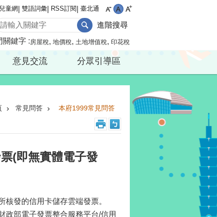
兒童網
雙語詞彙
RSS訂閱
臺北通
進階搜尋
門關鍵字
房屋稅
地價稅
土地增值稅
印花稅
意見交流
分眾引導區
頁
常見問答
本府1999常見問答
票(即無實體電子發
行所核發的信用卡儲存雲端發票。
財政部電子發票整合服務平台/信用