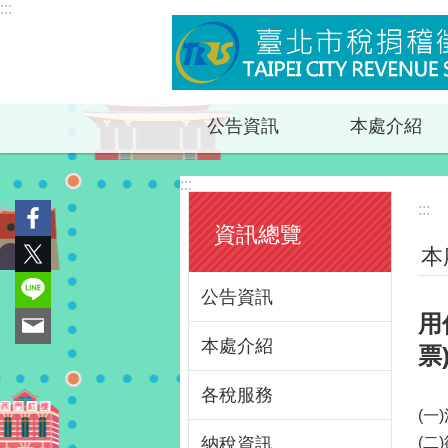
:::
跳到主要內容區塊
公告資訊
本處介紹
:::
:::
資訊總覽
本
公告資訊
用
本處介紹
票
各稅服務
(
納稅資訊
(