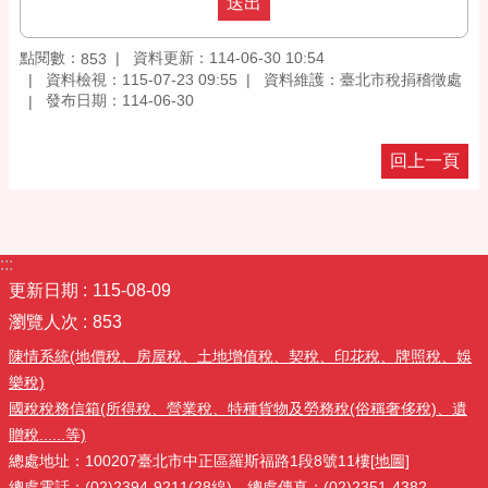
點閱數：
資料更新：114-06-30 10:54
853
資料檢視：115-07-23 09:55
資料維護：臺北市稅捐稽徵處
發布日期：114-06-30
回上一頁
:::
更新日期
115-08-09
瀏覽人次
853
陳情系統(地價稅、房屋稅、土地增值稅、契稅、印花稅、牌照稅、娛
樂稅)
國稅稅務信箱(所得稅、營業稅、特種貨物及勞務稅(俗稱奢侈稅)、遺
贈稅......等)
總處地址：100207臺北市中正區羅斯福路1段8號11樓
[地圖]
總處電話：
(02)2394-9211(28線)
總處傳真：(02)2351-4382