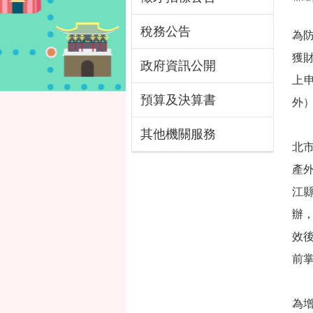
稅務公告
為
獲
政府資訊公開
上
預算及決算書
外
其他機關服務
北
產
江
辦
效
前
為