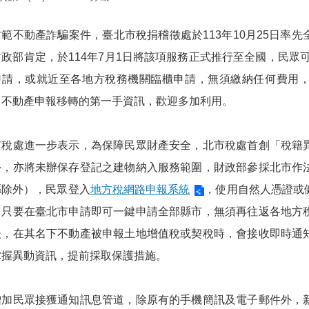
防範不動產詐騙案件，臺北市稅捐稽徵處於113年10月25日率
財政部肯定，於114年7月1日將該項服務正式推行至全國，民眾
申請，或就近至各地方稅務機關臨櫃申請，無須繳納任何費用
）不動產申報移轉的第一手資訊，歡迎多加利用。
市稅處進一步表示，為保障民眾財產安全，北市稅處首創「稅籍
外，亦將未辦保存登記之建物納入服務範圍，財政部參採北市作
縣除外），民眾登入
地方稅網路申報系統
，使用自然人憑證或
，只要在臺北市申請即可一鍵申請全部縣市，無須再往返各地方
後，在其名下不動產被申報土地增值稅或契稅時，會接收即時通
掌握異動資訊，提前採取保護措施。
增加民眾接獲通知訊息管道，除原有的手機簡訊及電子郵件外，