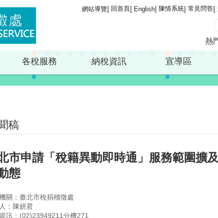
回首頁
陳情系統
常見問答
網站導覽
English
熱
各稅服務
納稅資訊
宣導區
聞稿
北市申請「稅籍異動即時通」服務範圍擴及
動態
機關：臺北市稅捐稽徵處
人：陳妍君
訊：(02)23949211分機271