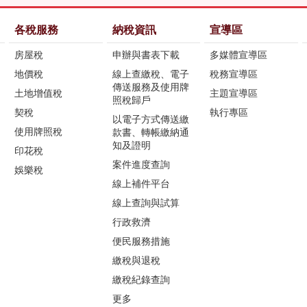
各稅服務
納稅資訊
宣導區
房屋稅
申辦與書表下載
多媒體宣導區
地價稅
線上查繳稅、電子
稅務宣導區
傳送服務及使用牌
土地增值稅
主題宣導區
照稅歸戶
契稅
執行專區
以電子方式傳送繳
使用牌照稅
款書、轉帳繳納通
知及證明
印花稅
案件進度查詢
娛樂稅
線上補件平台
線上查詢與試算
行政救濟
便民服務措施
繳稅與退稅
繳稅紀錄查詢
更多