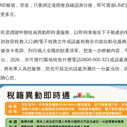
INE帳號」管道，只要綁定進階會員確認身分後，即可透過LIN
知更多元。
迎民眾踴躍申辦稅籍異動即時通服務，以即時掌握名下不動產的
過財政部稅務入口網/電子稅務文件或該處稅務全功能自動化服務機
之健保卡查調、列印個人全國的財產清單。想進一步瞭解內容，
台」諮詢，亦可撥打國地稅免付費電話0800-000-321或該處服務電
82，將有專人為您服務，您也可就近向該處所屬任一分處洽詢，
處關心您。