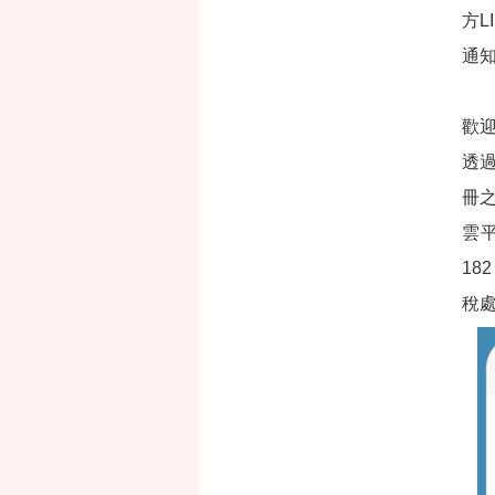
方L
通
歡
透
冊
雲平
1
稅