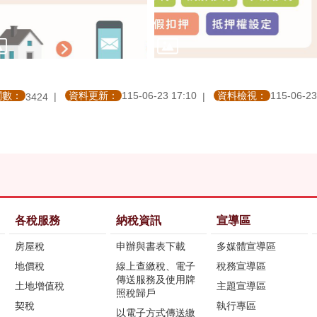
閱數：
資料更新：
115-06-23 17:10
資料檢視：
115-06-23
3424
各稅服務
納稅資訊
宣導區
房屋稅
申辦與書表下載
多媒體宣導區
地價稅
線上查繳稅、電子
稅務宣導區
傳送服務及使用牌
土地增值稅
主題宣導區
照稅歸戶
契稅
執行專區
以電子方式傳送繳