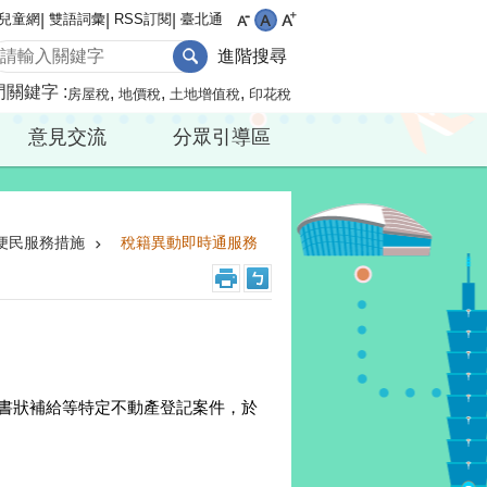
兒童網
雙語詞彙
RSS訂閱
臺北通
進階搜尋
門關鍵字
房屋稅
地價稅
土地增值稅
印花稅
意見交流
分眾引導區
便民服務措施
稅籍異動即時通服務
書狀補給等特定不動產登記案件，於