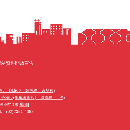
網站資料開放宣告
契稅、印花稅、牌照稅、娛樂稅)
稅(俗稱奢侈稅)、遺贈稅......等)
段8號11樓
[地圖]
02)2351-4382