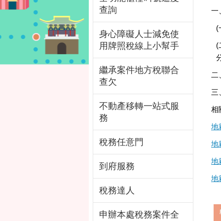
查詢
一
身心障礙人士減免使
用牌照稅線上小幫手
繼承案件地方稅聯合
二
查欠
三
不動產移轉一站式服
相
務
地
稅務任意門
地
地
到府服務
地
稅務達人
申辦本處稅務案件全