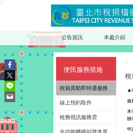
:::
跳到主要內容區塊
公告資訊
本處介紹
:::
:::
便民服務措施
稅
稅籍異動即時通服務
★
服
線上預約取件
本
稅務視訊服務雲
辦
申
全功能櫃檯叫號進度