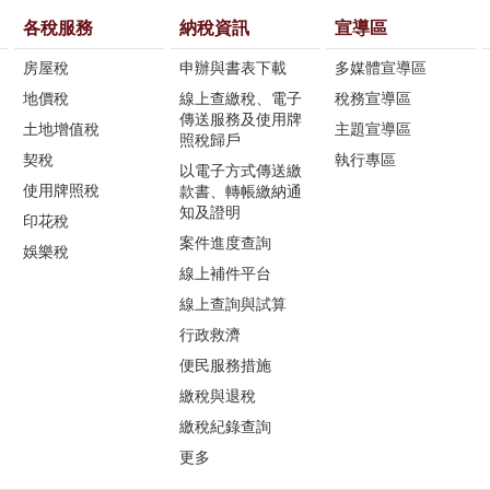
各稅服務
納稅資訊
宣導區
房屋稅
申辦與書表下載
多媒體宣導區
地價稅
線上查繳稅、電子
稅務宣導區
傳送服務及使用牌
土地增值稅
主題宣導區
照稅歸戶
契稅
執行專區
以電子方式傳送繳
使用牌照稅
款書、轉帳繳納通
知及證明
印花稅
案件進度查詢
娛樂稅
線上補件平台
線上查詢與試算
行政救濟
便民服務措施
繳稅與退稅
繳稅紀錄查詢
更多