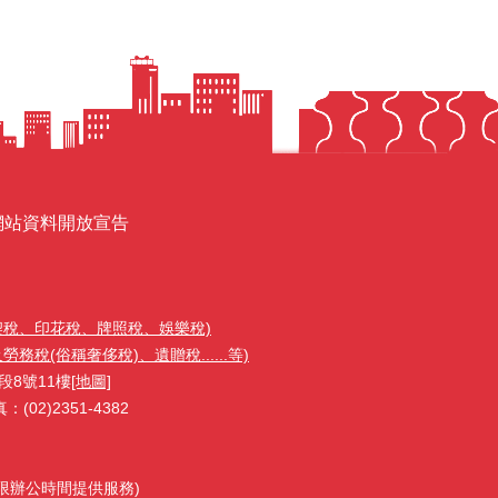
網站資料開放宣告
契稅、印花稅、牌照稅、娛樂稅)
稅(俗稱奢侈稅)、遺贈稅......等)
段8號11樓
[地圖]
02)2351-4382
1(限辦公時間提供服務)