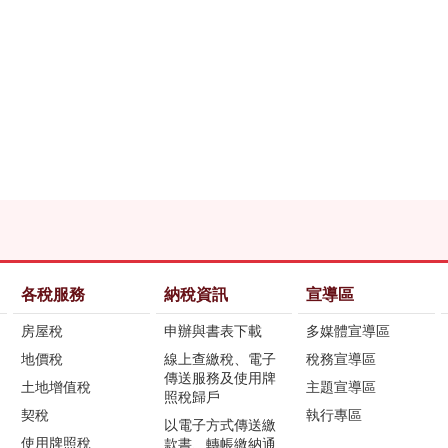
各稅服務
納稅資訊
宣導區
房屋稅
申辦與書表下載
多媒體宣導區
地價稅
線上查繳稅、電子
稅務宣導區
傳送服務及使用牌
土地增值稅
主題宣導區
照稅歸戶
契稅
執行專區
以電子方式傳送繳
使用牌照稅
款書、轉帳繳納通