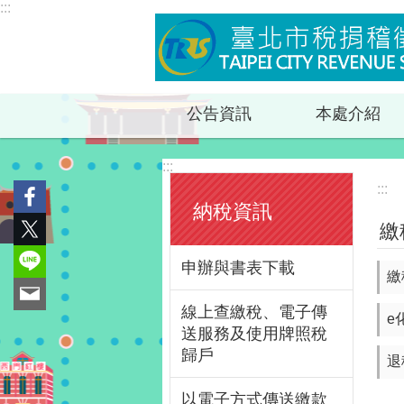
:::
跳到主要內容區塊
公告資訊
本處介紹
:::
:::
納稅資訊
繳
申辦與書表下載
繳
線上查繳稅、電子傳
e
送服務及使用牌照稅
歸戶
退
以電子方式傳送繳款