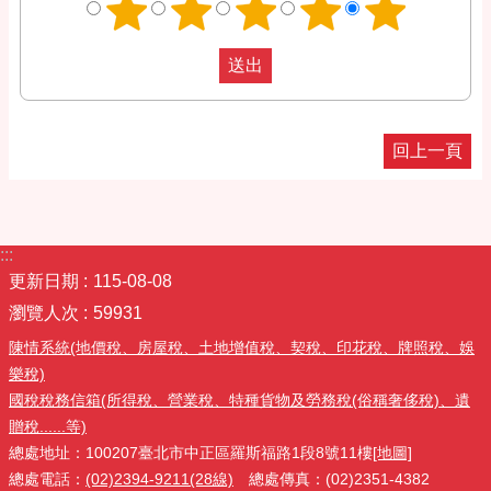
回上一頁
:::
更新日期
115-08-08
瀏覽人次
59931
陳情系統(地價稅、房屋稅、土地增值稅、契稅、印花稅、牌照稅、娛
樂稅)
國稅稅務信箱(所得稅、營業稅、特種貨物及勞務稅(俗稱奢侈稅)、遺
贈稅......等)
總處地址：100207臺北市中正區羅斯福路1段8號11樓
[地圖]
總處電話：
(02)2394-9211(28線)
總處傳真：(02)2351-4382