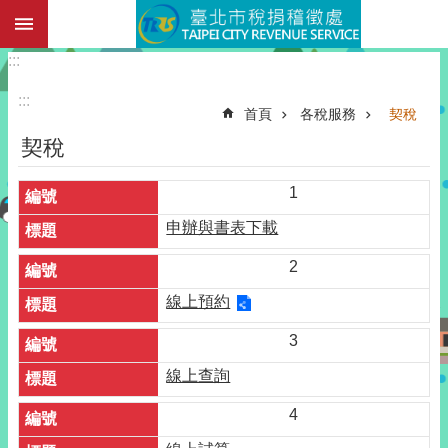
:::
跳到主要內容區塊
:::
:::
首頁
各稅服務
契稅
契稅
1
申辦與書表下載
2
線上預約
3
線上查詢
4