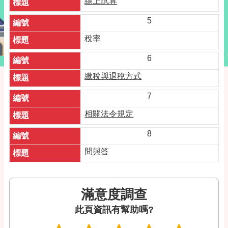
線上試算
5
稅率
6
繳稅與退稅方式
7
相關法令規定
8
問與答
滿意度調查
此頁資訊有幫助嗎?