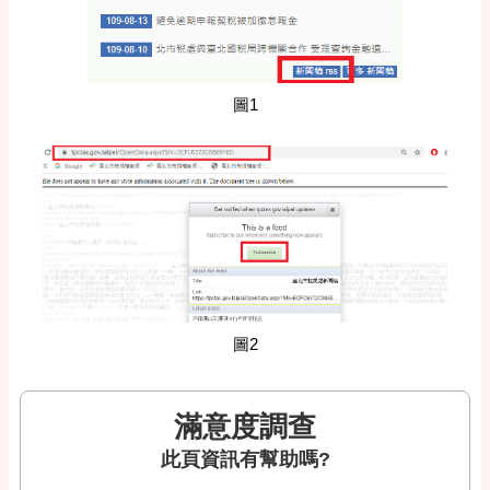
圖1
圖2
滿意度調查
此頁資訊有幫助嗎?