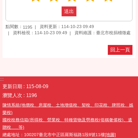
點閱數：
資料更新：114-10-23 09:49
1195
資料檢視：114-10-23 09:49
資料維護：臺北市稅捐稽徵處
回上一頁
:::
更新日期
115-08-09
瀏覽人次
1196
陳情系統(地價稅、房屋稅、土地增值稅、契稅、印花稅、牌照稅、娛
樂稅)
國稅稅務信箱(所得稅、營業稅、特種貨物及勞務稅(俗稱奢侈稅)、遺
贈稅......等)
總處地址：100207臺北市中正區羅斯福路1段8號11樓
[地圖]