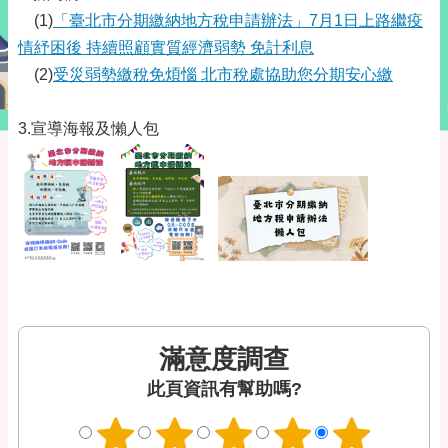
(1)
「臺北市分期繳納地方稅申請辦法」7月1日上路繼疫
情紓困後 持續照顧實質經濟弱勢 免計利息
(2)
受災弱勢繳稅免煩惱 北市稅處協助您分期安心繳
3.宣導海報及懶人包
滿意度調查
此頁資訊有幫助嗎?