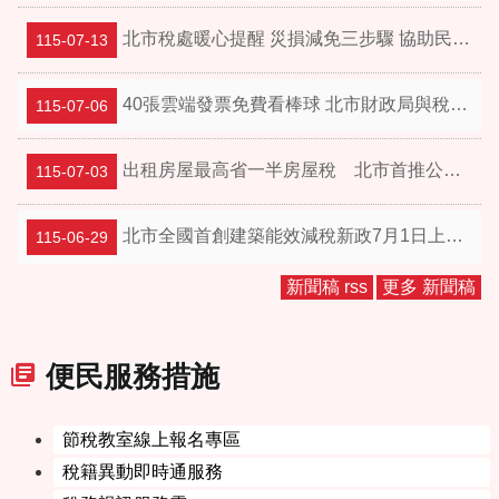
北市稅處暖心提醒 災損減免三步驟 協助民眾減輕負擔
115-07-13
40張雲端發票免費看棒球 北市財政局與稅捐處邀您7月22日前進大巨蛋 做公益 拿簽名球！
115-07-06
出租房屋最高省一半房屋稅 北市首推公證同步宣導服務串聯 申辦更便利
115-07-03
北市全國首創建築能效減稅新政7月1日上路 節能省電又減稅
115-06-29
新聞稿 rss
更多 新聞稿
便民服務措施
節稅教室線上報名專區
稅籍異動即時通服務