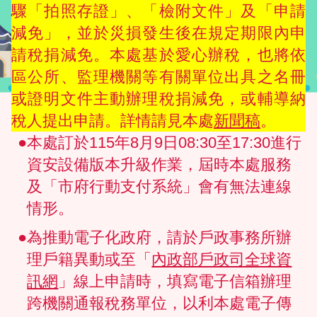
驟「拍照存證」、「檢附文件」及「申請
減免」，並於災損發生後在規定期限內申
請稅捐減免。本處基於愛心辦稅，也將依
區公所、監理機關等有關單位出具之名冊
或證明文件主動辦理稅捐減免，或輔導納
稅人提出申請。詳情請見本處
新聞稿
。
●本處訂於115年8月9日08:30至17:30進行
資安設備版本升級作業，屆時本處服務
及「市府行動支付系統」會有無法連線
情形。
●為推動電子化政府，請於戶政事務所辦
理戶籍異動或至「
內政部戶政司全球資
訊網
」線上申請時，填寫電子信箱辦理
跨機關通報稅務單位，以利本處電子傳