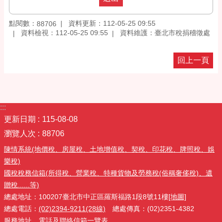
點閱數：
資料更新：112-05-25 09:55
88706
資料檢視：112-05-25 09:55
資料維護：臺北市稅捐稽徵處
回上一頁
:::
更新日期
115-08-08
瀏覽人次
88706
陳情系統(地價稅、房屋稅、土地增值稅、契稅、印花稅、牌照稅、娛
樂稅)
國稅稅務信箱(所得稅、營業稅、特種貨物及勞務稅(俗稱奢侈稅)、遺
贈稅......等)
總處地址：100207臺北市中正區羅斯福路1段8號11樓
[地圖]
總處電話：
(02)2394-9211(28線)
總處傳真：(02)2351-4382
服務地址、電話及聯絡信箱一覽表