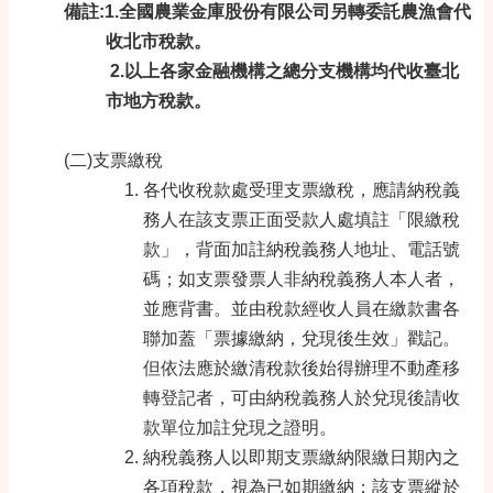
備註:1.全國農業金庫股份有限公司另轉委託農漁會代
收北市稅款。
2.以上各家金融機構之總分支機構均代收臺北
市地方稅款。
(二)支票繳稅
各代收稅款處受理支票繳稅，應請納稅義
務人在該支票正面受款人處填註「限繳稅
款」，背面加註納稅義務人地址、電話號
碼；如支票發票人非納稅義務人本人者，
並應背書。並由稅款經收人員在繳款書各
聯加蓋「票據繳納，兌現後生效」戳記。
但依法應於繳清稅款後始得辦理不動產移
轉登記者，可由納稅義務人於兌現後請收
款單位加註兌現之證明。
納稅義務人以即期支票繳納限繳日期內之
各項稅款，視為已如期繳納；該支票縱於