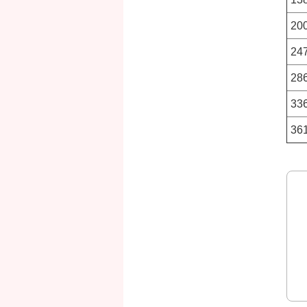
200
247
286
336
36