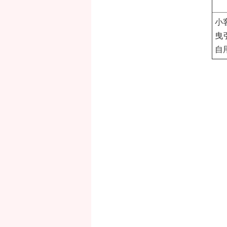
小
曳
自