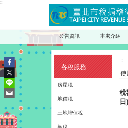
:::
跳到主要內容區塊
公告資訊
本處介紹
:::
:::
各稅服務
使
房屋稅
稅
地價稅
日
土地增值稅
契稅