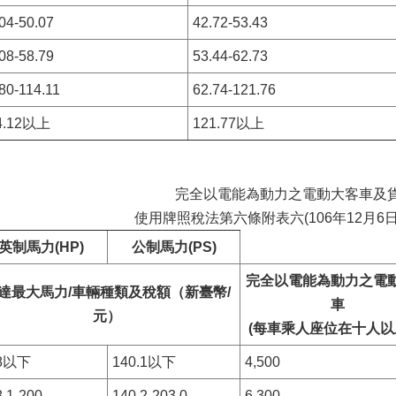
04-50.07
42.72-53.43
08-58.79
53.44-62.73
80-114.11
62.74-121.76
4.12以上
121.77以上
完全以電能為動力之電動大客車及
使用牌照稅法第六條附表六(106年12月6
英制馬力(HP)
公制馬力(PS)
完全以電能為動力之電
達最大馬力/車輛種類及稅額（新臺幣/
車
元）
(每車乘人座位在十人以
8以下
140.1以下
4,500
.1-200
140.2-203.0
6,300