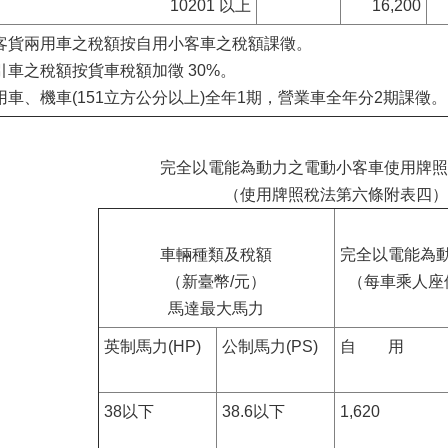
10201 以上
16,200
客貨兩用車之稅額按自用小客車之稅額課徵。
引車之稅額按貨車稅額加徵 30%。
用車、機車(151立方公分以上)全年1期，營業車全年分2期課徵。
完全以電能為動力之電動小客車使用牌照
（使用牌照稅法第六條附表四）
車輛種類及稅額
完全以電能為
（新臺幣/元）
（每車乘人座
馬達最大馬力
英制馬力(HP)
公制馬力(PS)
自 用
38以下
38.6以下
1,620