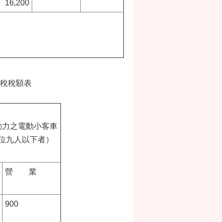
16,200
稅稅額表
動力之電動小客車
位九人以下者）
營 業
900