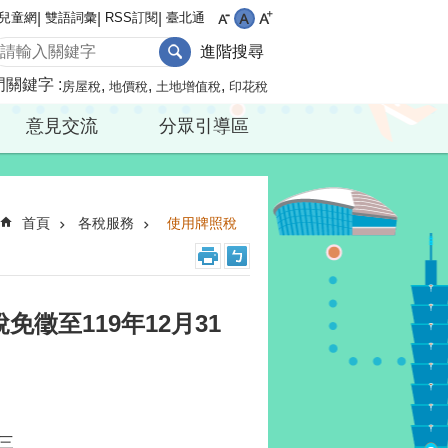
兒童網
雙語詞彙
RSS訂閱
臺北通
進階搜尋
門關鍵字
房屋稅
地價稅
土地增值稅
印花稅
意見交流
分眾引導區
首頁
各稅服務
使用牌照稅
徵至119年12月31
三