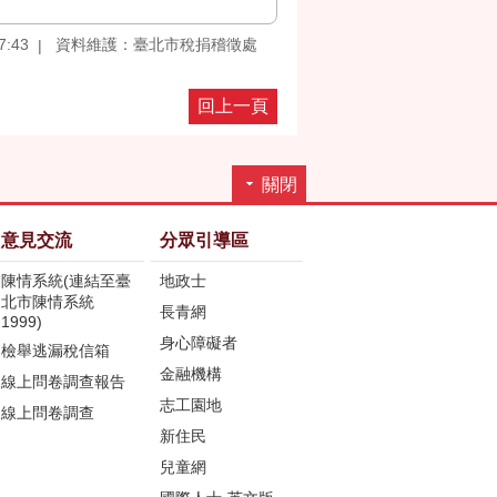
:43
資料維護：臺北市稅捐稽徵處
回上一頁
關閉
意見交流
分眾引導區
陳情系統(連結至臺
地政士
北市陳情系統
長青網
1999)
身心障礙者
檢舉逃漏稅信箱
金融機構
線上問卷調查報告
志工園地
線上問卷調查
新住民
兒童網