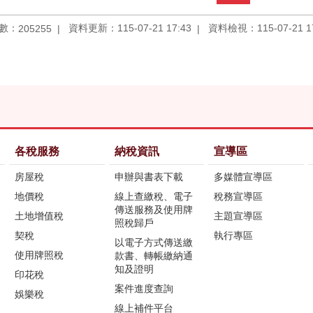
數：
資料更新：115-07-21 17:43
資料檢視：115-07-21 17
205255
各稅服務
納稅資訊
宣導區
房屋稅
申辦與書表下載
多媒體宣導區
地價稅
線上查繳稅、電子
稅務宣導區
傳送服務及使用牌
土地增值稅
主題宣導區
照稅歸戶
契稅
執行專區
以電子方式傳送繳
使用牌照稅
款書、轉帳繳納通
知及證明
印花稅
案件進度查詢
娛樂稅
線上補件平台