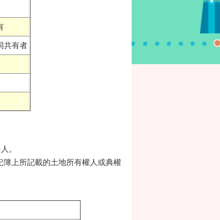
有
同共有者
務人。
地登記簿上所記載的土地所有權人或典權