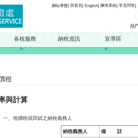
回首頁
陳情系統
常見問答
網站導覽
English
熱
各稅服務
納稅資訊
宣導區
價稅
率與計算
一、地價稅或田賦之納稅義務人
納稅義務人
備 註