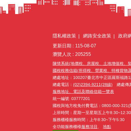
隱私權政策
網路安全政策
政府
更新日期
115-08-07
瀏覽人次
205255
陳情系統(地價稅、房屋稅、土地增值稅、
國稅稅務信箱(所得稅、營業稅、特種貨物及勞務
總處地址：100207臺北市中正區羅斯福路1
總處電話：
(02)2394-9211(28線)
總處傳真：(
服務地址、電話及聯絡信箱一覽表
統一編號: 03777201
國稅與地方稅免付費電話：0800-000-32
上班時間：星期一至星期五上午8:30~12:30、
服務櫃檯服務時間：上午8:30~下午5:30
全功能服務櫃檯
服務項目
、
地點