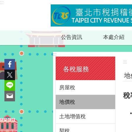
:::
臺北市稅捐稽徵處
跳到主要內容區塊
公告資訊
本處介紹
:::
:::
各稅服務
地
房屋稅
稅
地價稅
土地增值稅
契稅