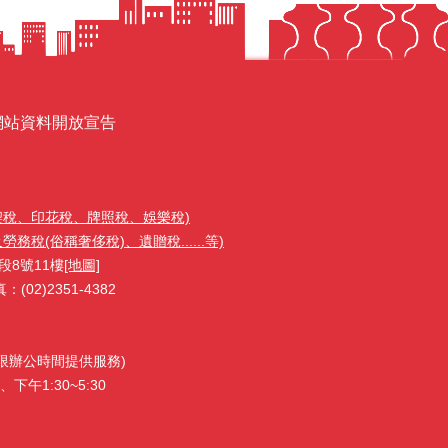
網站資料開放宣告
契稅、印花稅、牌照稅、娛樂稅)
稅(俗稱奢侈稅)、遺贈稅......等)
段8號11樓
[地圖]
02)2351-4382
1(限辦公時間提供服務)
下午1:30~5:30