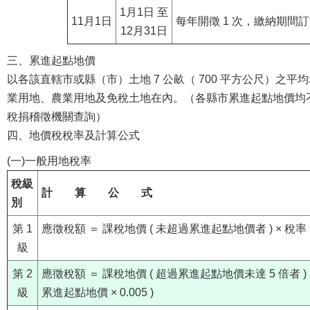
1月1日 至
11月1日
每年開徵 1 次，繳納期間訂
12月31日
三、累進起點地價
以各該直轄市或縣（市）土地 7 公畝（ 700 平方公尺）之
業用地、農業用地及免稅土地在內。（各縣市累進起點地價均
稅捐稽徵機關查詢）
四、地價稅稅率及計算公式
(一)一般用地稅率
稅級
計 算 公 式
別
第 1
應徵稅額 ＝ 課稅地價 ( 未超過累進起點地價者 ) × 稅率 (
級
第 2
應徵稅額 ＝ 課稅地價 ( 超過累進起點地價未達 5 倍者 ) ×
級
累進起點地價 × 0.005 )