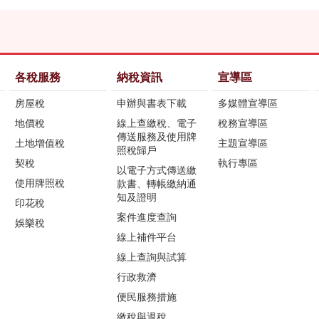
各稅服務
納稅資訊
宣導區
房屋稅
申辦與書表下載
多媒體宣導區
地價稅
線上查繳稅、電子
稅務宣導區
傳送服務及使用牌
土地增值稅
主題宣導區
照稅歸戶
契稅
執行專區
以電子方式傳送繳
使用牌照稅
款書、轉帳繳納通
知及證明
印花稅
案件進度查詢
娛樂稅
線上補件平台
線上查詢與試算
行政救濟
便民服務措施
繳稅與退稅