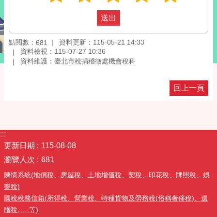
點閱數：
資料更新：115-05-21 14:33
681
資料檢視：115-07-27 10:36
資料維護：臺北市稅捐稽徵處機會稅科
回上一頁
:::
更新日期
115-08-08
瀏覽人次
681
陳情系統(地價稅、房屋稅、土地增值稅、契稅、印花稅、牌照稅、娛
樂稅)
國稅稅務信箱(所得稅、營業稅、特種貨物及勞務稅(俗稱奢侈稅)、遺
贈稅......等)