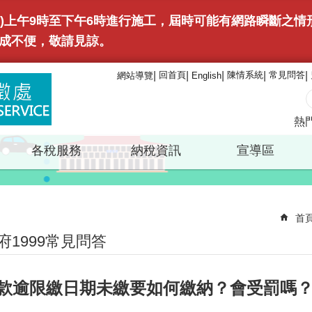
(日)上午9時至下午6時進行施工，屆時可能有網路瞬斷之
成不便，敬請見諒。
回首頁
陳情系統
常見問答
網站導覽
English
熱
各稅服務
納稅資訊
宣導區
首
府1999常見問答
款逾限繳日期未繳要如何繳納？會受罰嗎