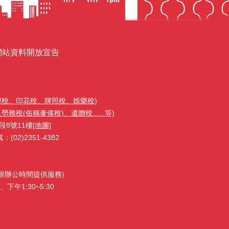
網站資料開放宣告
契稅、印花稅、牌照稅、娛樂稅)
稅(俗稱奢侈稅)、遺贈稅......等)
段8號11樓
[地圖]
02)2351-4382
1(限辦公時間提供服務)
下午1:30~5:30