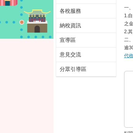
一
各稅服務
1.
之
納稅資訊
2
宣導區
二、
逾
意見交流
代
分眾引導區