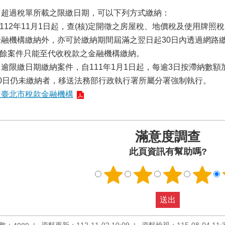
、超過稅單所載之限繳日期，可以下列方式繳納：
自112年11月1日起，查(核)定開徵之房屋稅、地價稅及使用牌照
金融機構繳納外，亦可於繳納期間屆滿之翌日起30日內透過網路
.其餘案件只能至代收稅款之金融機構繳納。
逾限繳日期繳納案件，自111年1月1日起，每逾3日按滯納數額
30日仍未繳納者，移送法務部行政執行署所屬分署強制執行。
收臺北市稅款金融機構
滿意度調查
此頁資訊有幫助嗎?