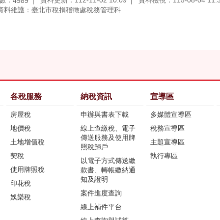
數：
資料更新：112-11-02 10:09
資料檢視：115-08-04 11:
4989
資料維護：臺北市稅捐稽徵處稅務管理科
各稅服務
納稅資訊
宣導區
房屋稅
申辦與書表下載
多媒體宣導區
地價稅
線上查繳稅、電子
稅務宣導區
傳送服務及使用牌
土地增值稅
主題宣導區
照稅歸戶
契稅
執行專區
以電子方式傳送繳
使用牌照稅
款書、轉帳繳納通
知及證明
印花稅
案件進度查詢
娛樂稅
線上補件平台