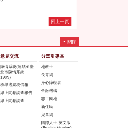
38
回上一頁
關閉
意見交流
分眾引導區
陳情系統(連結至臺
地政士
北市陳情系統
長青網
1999)
身心障礙者
檢舉逃漏稅信箱
金融機構
線上問卷調查報告
志工園地
線上問卷調查
新住民
兒童網
國際人士-英文版
(English Version)