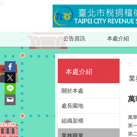
:::
跳到主要內容區塊
公告資訊
本處介紹
:::
:::
本處介紹
業
關於本處
萬
處長園地
萬
組織架構
第
第
業務職掌