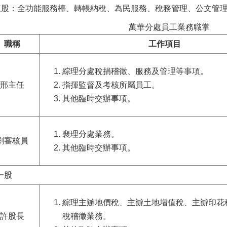
三股：全功能服務檯、轉帳納稅、為民服務、稅務管理、公文管
萬華分處員工業務職掌
職稱
工作項目
綜理分處稅捐稽徵、服務及管理等事項。
邢主任
指揮監督及考核所屬員工。
其他臨時交辦事項。
襄理分處業務。
劉審核員
其他臨時交辦事項。
一股
綜理主辧地價稅、主辧土地增值稅、主辧印花
許股長
稅稽徵業務
。