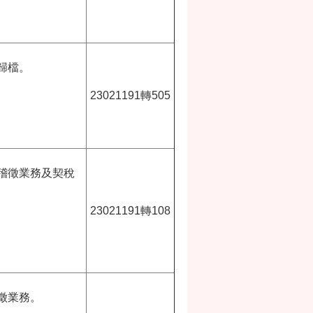
歸檔。
23021191轉505
稽徵業務及契稅
23021191轉108
徵業務。