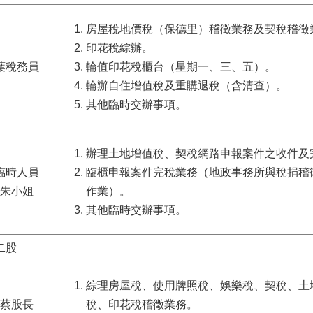
房屋稅地價稅
（
保德里
）
稽徵業務及契稅稽徵
印花稅綜辦
。
葉稅務員
輪值印花稅櫃台（星期一、三、五）
。
輪辦自住增值稅及重購退稅（含清查）
。
其他臨時交辦事項。
辦理土地增值稅、契稅網路申報案件之收件及
臨時人員
臨櫃申報案件完稅業務（地政事務所與稅捐稽
朱小姐
作業）。
其他臨時交辦事項。
二股
綜理房屋稅、使用牌照稅、娛樂稅、契稅、土
蔡股長
稅、印花稅稽徵業務
。