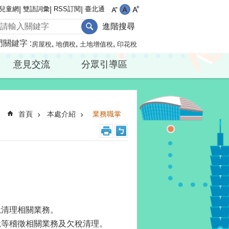
兒童網
雙語詞彙
RSS訂閱
臺北通
進階搜尋
門關鍵字
房屋稅
地價稅
土地增值稅
印花稅
意見交流
分眾引導區
首頁
本處介紹
業務職掌
稅清理相關業務。
稅等稽徵相關業務及欠稅清理。