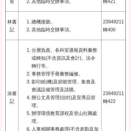
長
其他臨時交辦事項。
轉421
林書
總機接聽。
23949211
記
其他臨時交辦事項。
轉400
分層負責、各科室通報資料彙整
或轉知(不含資訊及會計)、法令
轉行等。
事務管理手冊彙整編修。
影印紙(機)及節能管理、集會及
會議設備管理及請購。
涂書
23949211
辦公文具管理(信封)及宣導品管
記
轉422
理。
辦理環境教育課程及登山社團處
理。
人事相關事務處理(不含差勤及加