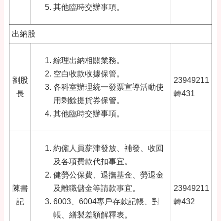
其他臨時交辦事項。
出納股
綜理出納相關業務。
空白收款收據保管。
劉股
23949211
各科室辦理統一發票宣導活動使
長
轉431
用剩餘提貨券保管。
其他臨時交辦事項。
約僱人員薪津發放、補發、收回
及各項費款代扣事宜。
健勞公保費、退撫基金、勞退金
陳書
及離職儲金等請款事宜。
23949211
記
6003、6004專戶存款記帳、對
轉432
帳、繕製差額解釋表。