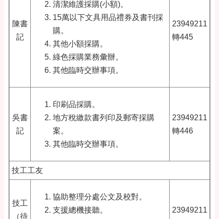
清潔維護採購(小額)。
15萬以下文具用品禮券及書刊採
陳書
23949211
購。
記
轉445
其他小額採購。
綠色採購業務彙辦。
其他臨時交辦事項。
印刷品採購。
吳書
地方稅繳款書列印及郵寄採購
23949211
記
案。
轉446
其他臨時交辦事項。
技工工友
協助整理分處公文及校對。
技工
支援總機接聽。
23949211
（待