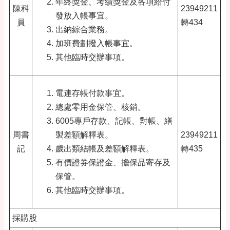
年終獎金、考績獎金及各項給付
陳科
23949211
發放入帳事宜。
員
轉434
出納綜合業務。
加班費劃撥入帳事宜。
其他臨時交辦事項。
電連存帳付款事宜。
總處零用金保管、核銷。
6005專戶存款、記帳、對帳、繕
周書
製差額解釋表。
23949211
記
歲出類結帳及差額解釋表。
轉435
有價證券保證金、擔保品寄存及
保管。
其他臨時交辦事項。
採購股