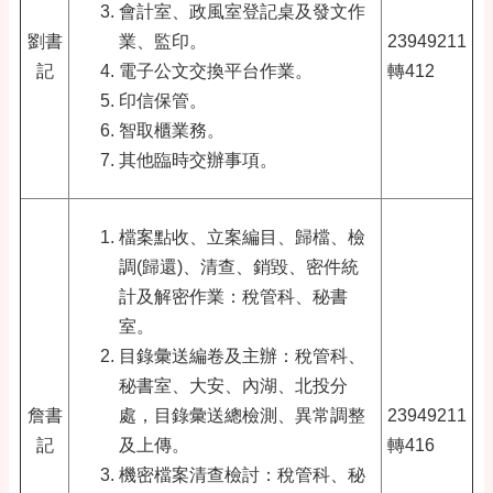
會計室、政風室登記桌及發文作
劉書
業、監印。
23949211
記
電子公文交換平台作業。
轉412
印信保管。
智取櫃業務
。
其他臨時交辦事項。
檔案點收、立案編目、歸檔、檢
調(歸還)、清查、銷毀、密件統
計及解密作業：稅管科、秘書
室。
目錄彙送編卷及主辦：稅管科、
秘書室、大安、內湖、北投分
詹書
處，目錄彙送總檢測、異常調整
23949211
記
及上傳。
轉416
機密檔案清查檢討：稅管科、秘