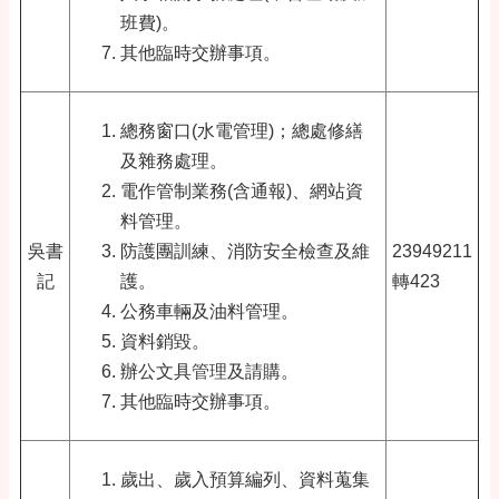
班費)。
其他臨時交辦事項。
總務窗口(水電管理)；總處修繕
及雜務處理。
電作管制業務(含通報)、網站資
料管理。
吳書
防護團訓練、消防安全檢查及維
23949211
記
護。
轉423
公務車輛及油料管理。
資料銷毀。
辦公文具
管理
及請購。
其他臨時交辦事項。
歲出、歲入預算編列、資料蒐集