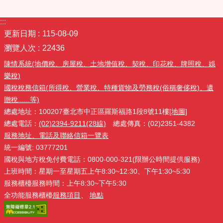
:::
更新日期
115-08-09
瀏覽人次
22436
陳情系統(地價稅、房屋稅、土地增值稅、契稅、印花稅、牌照稅、娛
樂稅)
國稅稅務信箱(所得稅、營業稅、特種貨物及勞務稅(俗稱奢侈稅)、遺
贈稅......等)
總處地址：100207臺北市中正區羅斯福路1段8號11樓
[地圖]
總處電話：
(02)2394-9211(28線)
總處傳真：(02)2351-4382
服務地址、電話及聯絡信箱一覽表
統一編號: 03777201
國稅與地方稅免付費電話：0800-000-321(限辦公時間提供服務)
上班時間：星期一至星期五上午8:30~12:30、下午1:30~5:30
服務櫃檯服務時間：上午8:30~下午5:30
全功能服務櫃檯
服務項目
、
地點