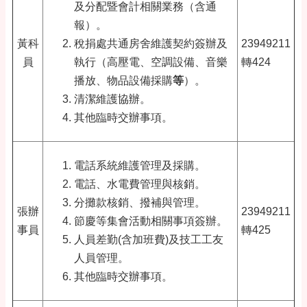
及分配暨會計相關業務（含通
報）。
黃科
稅捐處共通房舍維護契約簽辦及
23949211
員
執行（高壓電、空調設備、音樂
轉424
播放、物品設備採購
等
）。
清潔維護協辦。
其他臨時交辦事項。
電話系統維護管理及採購。
電話、水電費管理與核銷。
分攤款核銷、撥補與管理。
張辦
23949211
節慶等集會活動相關事項簽辦。
事員
轉425
人員差勤(含加班費)及技工工友
人員管理。
其他臨時交辦事項。