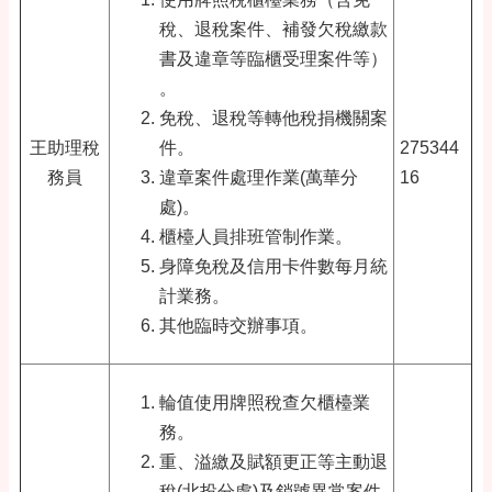
稅、退稅案件、補發欠稅繳款
書及違章等臨櫃受理案件等）
。
免稅、退稅等轉他稅捐機關案
王助理稅
件。
275344
務員
違章案件處理作業(萬華分
16
處)。
櫃檯人員排班管制作業。
身障免稅及信用卡件數每月統
計業務。
其他臨時交辦事項。
輪值使用牌照稅查欠櫃檯業
務。
重、溢繳及賦額更正等主動退
稅(北投分處)及銷號異常案件