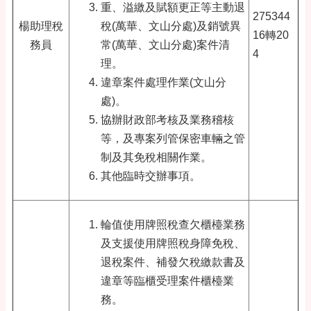
重、溢繳及賦額更正等主動退
275344
楊助理稅
稅(萬華、文山分處)及銷號異
16轉20
務員
常(萬華、文山分處)案件清
4
理。
違章案件處理作業(文山分
處)
。
協辦財政部考核及業務稽核
等，及專案列管保密車輛之管
制及其免稅相關作業。
其他臨時交辦事項。
輪值使用牌照稅查欠櫃檯業務
及支援使用牌照稅身障免稅、
退稅案件、補發欠稅繳款書及
違章等臨櫃受理案件櫃檯業
務。