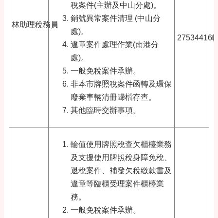
稅案件(主辦及中山分處)。
銷號異常案件清理 (中山分
林助理稅務員
處)。
27534416
違章案件處理作業(南港分
處)。
一般免稅案件承辦。
非本市牌照稅案件函轉及環保
廢棄車輛清冊歸檔存查。
其他臨時交辦事項。
輪值使用牌照稅查欠櫃檯業務
及支援使用牌照稅身障免稅、
退稅案件、補發欠稅繳款書及
違章等臨櫃受理案件櫃檯業
務。
一般免稅案件承辦。