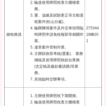
輪值使用牌照稅查欠櫃檯業
務。
重、溢繳及賦額更正等主動退
稅案件(松山分處)。
輪辦陳情案件及外交車領用臨
275344
鍾稅務員
時牌照申請免稅報部等相關作
16轉20
業。
1
違章案件管制作業。
主辦財政部考核(選案)
、
業務
稽核及使用牌照稅綜合業務
(含定稿及繳款書請購)等業
務。
其他臨時交辦事項。
主辦使用牌照稅下期開徵。
輪值使用牌照稅查欠櫃檯業