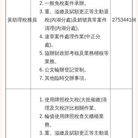
一般免稅案件承辦。
重、溢繳及賦額更正等主動退
黃助理稅務員
稅(內湖分處)及銷號異常案件
27534416
清理(內湖分處)。
違章案件處理作業(中正分
處)。
協辦財政部考核及業務稽核等
業務。
公文輪辦登記管制。
其他臨時交辦事項。
使用牌照稅欠稅(大批催繳)清
理及欠稅評比相關作業。
輪值使用牌照稅查欠櫃檯業
務。
重、溢繳及賦額更正等主動退