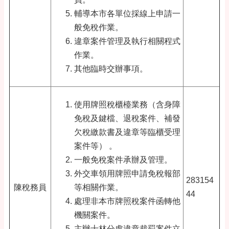
輔導本市各單位採線上申請一
般免稅作業。
違章案件管理及執行相關程式
作業。
其他臨時交辦事項。
使用牌照稅櫃檯業務（含身障
免稅及鍵檔、退稅案件、補發
欠稅繳款書及違章等臨櫃受理
案件等） 。
一般免稅案件承辦及管理。
外交車領用牌照申請免稅報部
283154
陳稅務員
等相關作業。
44
處理非本市牌照稅案件函轉他
機關案件。
主辦士林分處違章裁罰案件立