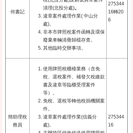
275344
清理(北投分處)
。
何書記
16轉20
違章案件處理作業( 中山分
6
處)。
非本市牌照稅案件函轉及環保
廢棄車輛清冊歸檔存查。
其他臨時交辦事項。
使用牌照稅櫃檯業務（含免
稅、退稅案件、補發欠稅繳款
書及違章等臨櫃受理案件
等）。
免稅、退稅等轉他稅捐機關案
件。
簡助理稅
違章案件處理作業(信義分
275344
務員
處)。
16
主辦跨區代收代送使用牌照稅