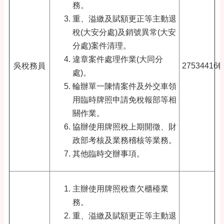
務。
重、溢繳及賦額更正等主動退
稅(大安分處)及銷號異常(大安
分處)案件清理。
違章案件處理作業(大同分
吳稅務員
27534416
處)。
輪辦單一陳情案件及外交車領
用臨時牌照申請免稅報部等相
關作業。
協辦使用牌照稅上期開徵、財
政部考核及業務稽核等業務。
其他臨時交辦事項。
主辦使用牌照稅查欠櫃檯業
務。
重、溢繳及賦額更正等主動退