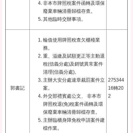
非本市牌照稅案件函轉及環保
廢棄車輛清冊歸檔存查。
其他臨時交辦事項。
輪值使用牌照稅查欠櫃檯業
務。
重、溢繳及賦額更正等主動退
稅(信義分處)及銷號異常案件
清理(信義分處)。
主辦大安分處違章裁罰案件立
275344
郭書記
案。
16轉20
外交部禮賓處公文
、
非本市
2
牌照稅退(免)稅案件函轉及環
保廢棄車輛清冊歸檔存查。
主辦臨櫃身障免稅申請案件建
檔作業。