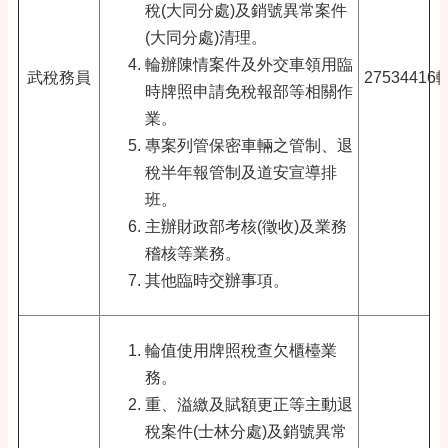
稅(大同分處)及銷號異常案件
(大同分處)清理。
輪辦陳情案件及外交車領用臨
武稅務員
27534416
時牌照申請免稅報部等相關作
業。
專案列管保密車輛之管制、退
稅半年報管制及道安宣導排
班。
主辦財政部考核(徵收)及業務
稽核等業務。
其他臨時交辦事項。
輪值使用牌照稅查欠櫃檯業
務。
重、溢繳及賦額更正等主動退
稅案件(士林分處)及銷號異常