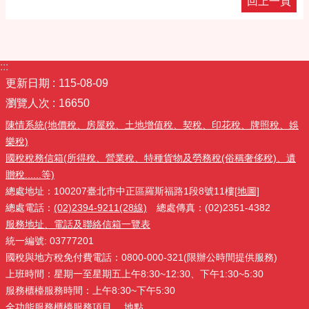
回上一頁
:::
更新日期
115-08-09
瀏覽人次
16650
陳情系統(地價稅、房屋稅、土地增值稅、契稅、印花稅、牌照稅、娛
樂稅)
國稅稅務信箱(所得稅、營業稅、特種貨物及勞務稅(俗稱奢侈稅)、遺
贈稅......等)
總處地址：100207臺北市中正區羅斯福路1段8號11樓
[地圖]
總處電話：
(02)2394-9211(28線)
總處傳真：(02)2351-4382
服務地址、電話及聯絡信箱一覽表
統一編號: 03777201
國稅與地方稅免付費電話：0800-000-321(限辦公時間提供服務)
上班時間：星期一至星期五上午8:30~12:30、下午1:30~5:30
服務櫃檯服務時間：上午8:30~下午5:30
全功能服務櫃檯
服務項目
、
地點