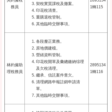
吳約僱稅
2895134
契稅實質課稅及撤案。
務員
1轉115
印花稅清查。
重購退稅管制。
其他臨時交辦事項。
各段釐正業務。
原地價建檔。
營繕資料管制。
印花稅開單及彙總繳納综理
林約僱助
2895134
及欠稅清理。
理稅務員
1轉116
繼承、信託案件查欠。
清理網路申報註銷申請清
單。
其他臨時交辦事項。