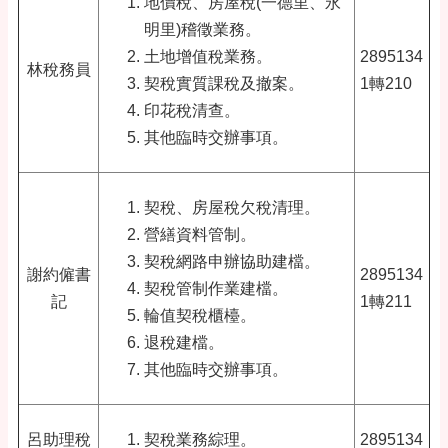
地價稅、房屋稅(一德里、永
明里)稽徵業務。
土地增值稅業務。
2895134
林稅務員
契稅實質課稅及撤案。
1轉210
印花稅清查。
其他臨時交辦事項。
契稅、房屋稅欠稅清理。
營繕資料管制。
契稅網路申辦協助建檔。
謝約僱書
2895134
契稅管制作業建檔。
記
1轉211
輪值契稅櫃檯。
退稅建檔。
其他臨時交辦事項。
呂助理稅
契稅業務綜理。
2895134