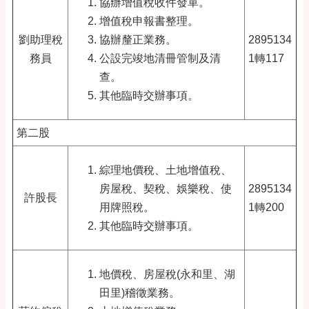
協辦增值稅收件發單。
增值稅申報書整理。
劉助理稅
協辦釐正業務。
2895134
務員
公設完竣地清冊管制及清
1轉117
查。
其他臨時交辦事項。
第二股
綜理地價稅、土地增值稅、
房屋稅、契稅、娛樂稅、使
2895134
許股長
用牌照稅。
1轉200
其他臨時交辦事項。
地價稅、房屋稅(永和里、湖
田里)稽徵業務。