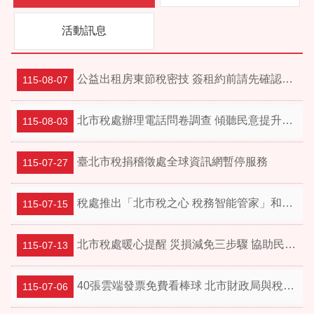
活動訊息
公益出租房東節稅密技 簽租約前請先確認2件事！
115-08-07
北市稅處辦理電話問卷調查 傾聽民意提升服務品質
115-08-03
臺北市稅捐稽徵處全球資訊網暫停服務
115-07-27
稅處推出「北市稅之心 稅務智能管家」和AI聊天學稅務！
115-07-15
北市稅處暖心提醒 災損減免三步驟 協助民眾減輕負擔
115-07-13
40張雲端發票免費看棒球 北市財政局與稅捐處邀您7月22日前進大巨蛋 做公益 拿簽名球！
115-07-06