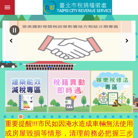
:::
跳到主要內容區塊
:::
重要提醒!!!市民如因淹水造成車輛無法使用
或房屋毀損等情形，清理前務必把握三步