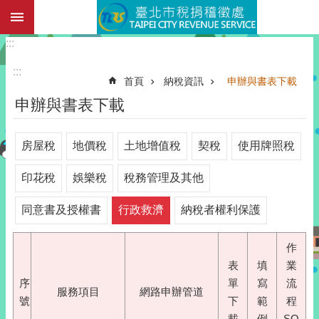
:::
跳到主要內容區塊
:::
:::
首頁
納稅資訊
申辦與書表下載
申辦與書表下載
房屋稅
地價稅
土地增值稅
契稅
使用牌照稅
印花稅
娛樂稅
稅務管理及其他
同意書及授權書
行政救濟
納稅者權利保護
作
表
填
業
序
單
寫
流
服務項目
網路申辦管道
號
下
範
程
載
例
SO