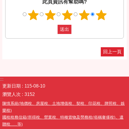
此頁資訊有幫助嗎?
回上一頁
:::
更新日期
115-08-10
瀏覽人次
3152
陳情系統(地價稅、房屋稅、土地增值稅、契稅、印花稅、牌照稅、娛
樂稅)
國稅稅務信箱(所得稅、營業稅、特種貨物及勞務稅(俗稱奢侈稅)、遺
贈稅......等)