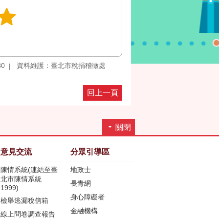
30
資料維護：臺北市稅捐稽徵處
回上一頁
關閉
意見交流
分眾引導區
陳情系統(連結至臺
地政士
北市陳情系統
長青網
1999)
身心障礙者
檢舉逃漏稅信箱
金融機構
線上問卷調查報告