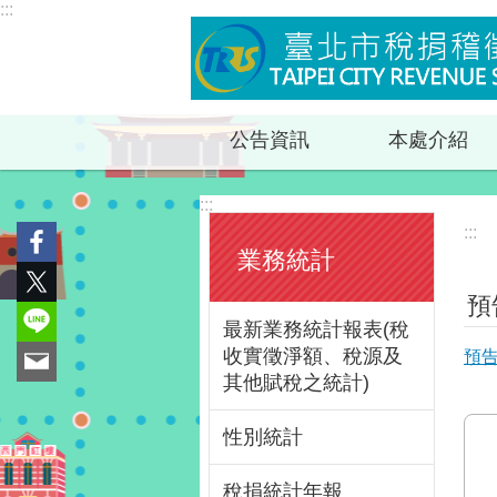
:::
跳到主要內容區塊
公告資訊
本處介紹
:::
:::
業務統計
預
最新業務統計報表(稅
收實徵淨額、稅源及
預
其他賦稅之統計)
性別統計
稅捐統計年報