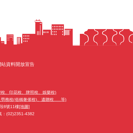
網站資料開放宣告
契稅、印花稅、牌照稅、娛樂稅)
稅(俗稱奢侈稅)、遺贈稅......等)
段8號11樓
[地圖]
02)2351-4382