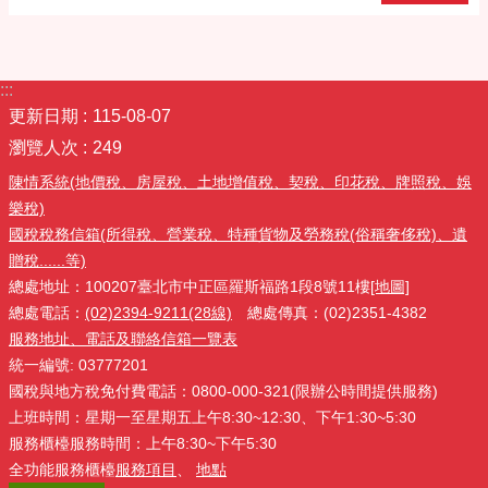
:::
更新日期
115-08-07
瀏覽人次
249
陳情系統(地價稅、房屋稅、土地增值稅、契稅、印花稅、牌照稅、娛
樂稅)
國稅稅務信箱(所得稅、營業稅、特種貨物及勞務稅(俗稱奢侈稅)、遺
贈稅......等)
總處地址：100207臺北市中正區羅斯福路1段8號11樓
[地圖]
總處電話：
(02)2394-9211(28線)
總處傳真：(02)2351-4382
服務地址、電話及聯絡信箱一覽表
統一編號: 03777201
國稅與地方稅免付費電話：0800-000-321(限辦公時間提供服務)
上班時間：星期一至星期五上午8:30~12:30、下午1:30~5:30
服務櫃檯服務時間：上午8:30~下午5:30
全功能服務櫃檯
服務項目
、
地點