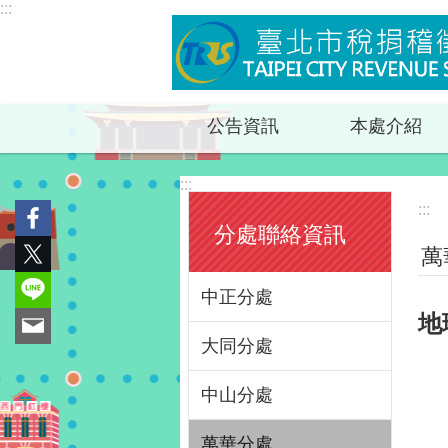
:::
跳到主要內容區塊
公告資訊
本處介紹
:::
:::
分處聯絡資訊
萬
中正分處
地
大同分處
中山分處
萬華分處