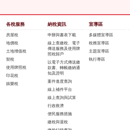
各稅服務
納稅資訊
宣導區
房屋稅
申辦與書表下載
多媒體宣導區
地價稅
線上查繳稅、電子
稅務宣導區
傳送服務及使用牌
土地增值稅
主題宣導區
照稅歸戶
契稅
執行專區
以電子方式傳送繳
使用牌照稅
款書、轉帳繳納通
知及證明
印花稅
案件進度查詢
娛樂稅
線上補件平台
線上查詢與試算
行政救濟
便民服務措施
繳稅與退稅