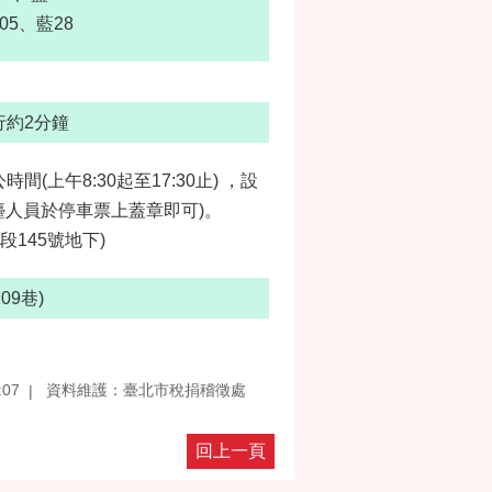
05、藍28
行約2分鐘
(上午8:30起至17:30止) ，設
檯人員於停車票上蓋章即可)。
145號地下)
9巷)
:07
資料維護：臺北市稅捐稽徵處
回上一頁