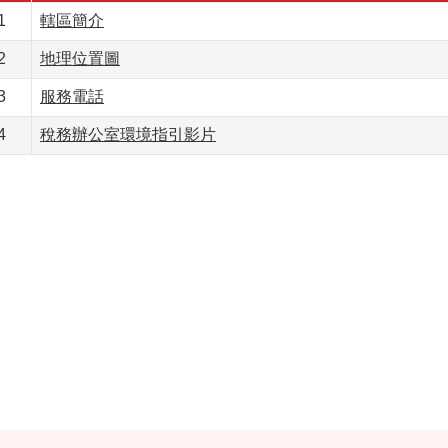
1
轄區簡介
2
地理位置圖
3
服務電話
4
稅務辦公室環境指引影片