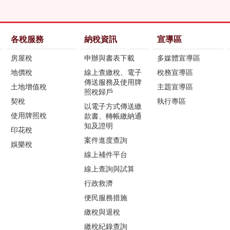
各稅服務
納稅資訊
宣導區
房屋稅
申辦與書表下載
多媒體宣導區
地價稅
線上查繳稅、電子
稅務宣導區
傳送服務及使用牌
土地增值稅
主題宣導區
照稅歸戶
契稅
執行專區
以電子方式傳送繳
使用牌照稅
款書、轉帳繳納通
知及證明
印花稅
案件進度查詢
娛樂稅
線上補件平台
線上查詢與試算
行政救濟
便民服務措施
繳稅與退稅
繳稅紀錄查詢