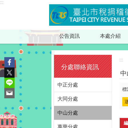
:::
跳到主要內容區塊
公告資訊
本處介紹
:::
:::
分處聯絡資訊
中
中正分處
標
大同分處
中山分處
萬華分處