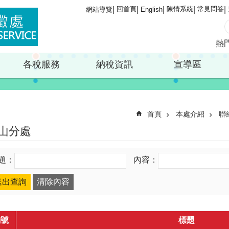
回首頁
陳情系統
常見問答
網站導覽
English
熱
各稅服務
納稅資訊
宣導區
首頁
本處介紹
聯
山分處
題：
內容：
編號
標題