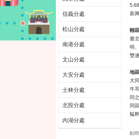
5.
信義分處
新
松山分處
轄
臺
南港分處
明
雙連
文山分處
地
大安分處
大
牛
士林分處
同
北投分處
同
艋
內湖分處
點閱