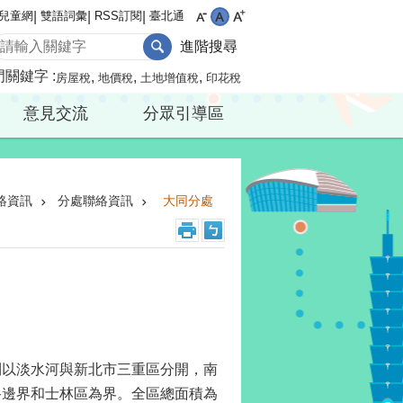
兒童網
雙語詞彙
RSS訂閱
臺北通
進階搜尋
門關鍵字
房屋稅
地價稅
土地增值稅
印花稅
意見交流
分眾引導區
絡資訊
分處聯絡資訊
大同分處
則以淡水河與新北市三重區分開，南
路邊界和士林區為界。全區總面積為