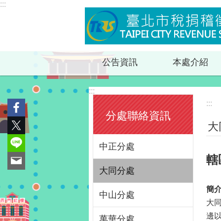
:::
跳到主要內容區塊
公告資訊
本處介紹
:::
:::
分處聯絡資訊
大
中正分處
轄
大同分處
簡
中山分處
大
邊
萬華分處