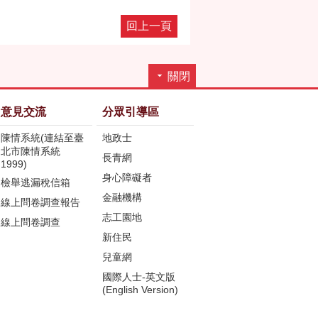
回上一頁
關閉
意見交流
分眾引導區
陳情系統(連結至臺
地政士
北市陳情系統
長青網
1999)
身心障礙者
檢舉逃漏稅信箱
金融機構
線上問卷調查報告
志工園地
線上問卷調查
新住民
兒童網
國際人士-英文版
(English Version)