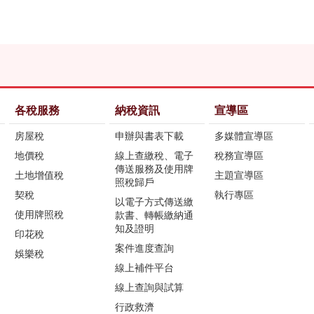
各稅服務
納稅資訊
宣導區
房屋稅
申辦與書表下載
多媒體宣導區
地價稅
線上查繳稅、電子
稅務宣導區
傳送服務及使用牌
土地增值稅
主題宣導區
照稅歸戶
契稅
執行專區
以電子方式傳送繳
使用牌照稅
款書、轉帳繳納通
知及證明
印花稅
案件進度查詢
娛樂稅
線上補件平台
線上查詢與試算
行政救濟