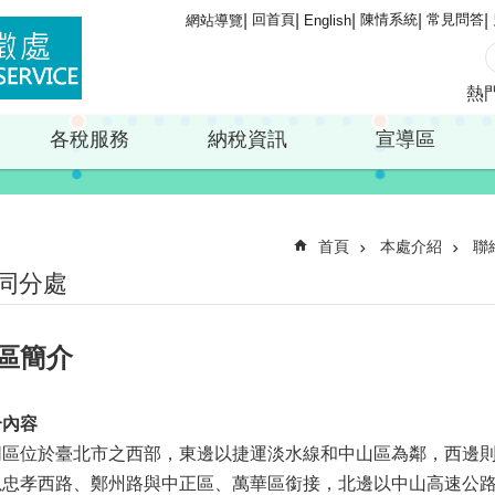
回首頁
陳情系統
常見問答
網站導覽
English
熱
各稅服務
納稅資訊
宣導區
首頁
本處介紹
聯
同分處
區簡介
介內容
同區位於臺北市之西部，東邊以捷運淡水線和中山區為鄰，西邊
以忠孝西路、鄭州路與中正區、萬華區銜接，北邊以中山高速公