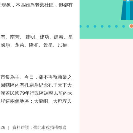
減之現象，本區雖為老舊社區，但卻有
有、南芳、 建明、建功、建泰、星
、國順、蓬萊、隆和、景星、民權、
和市集為主。今日，雖不再執商業之
。因轄區內有孔廟為紀念孔子天下大
涵蓋民國79年行政區調整以前的大
稻埕這兩個地區；大龍峒、大稻埕與
:26
資料維護：臺北市稅捐稽徵處