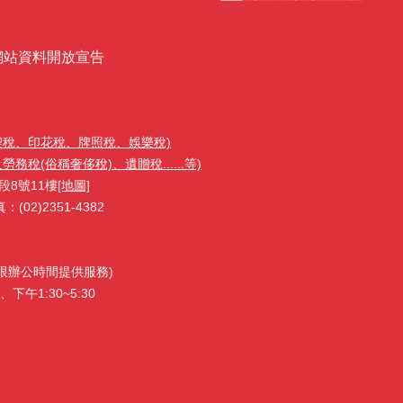
網站資料開放宣告
契稅、印花稅、牌照稅、娛樂稅)
稅(俗稱奢侈稅)、遺贈稅......等)
段8號11樓
[地圖]
02)2351-4382
1(限辦公時間提供服務)
下午1:30~5:30