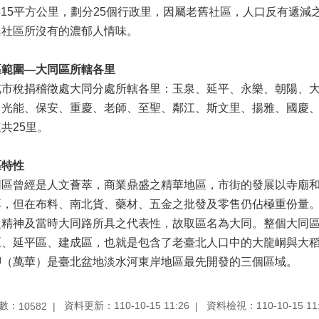
6815平方公里，劃分25個行政里，因屬老舊社區，人口反有遞
興社區所沒有的濃郁人情味。
區範圍—大同區所轄各里
北市稅捐稽徵處大同分處所轄各里：玉泉、延平、永樂、朝陽、大
、光能、保安、重慶、老師、至聖、鄰江、斯文里、揚雅、國慶
共25里。
區特性
同區曾經是人文薈萃，商業鼎盛之精華地區，市街的發展以寺廟
耳，但在布料、南北貨、藥材、五金之批發及零售仍佔極重份量
之精神及當時大同路所具之代表性，故取區名為大同。整個大同區
區、延平區、建成區，也就是包含了老臺北人口中的大龍峒與大
舺（萬華）是臺北盆地淡水河東岸地區最先開發的三個區域。
數：
資料更新：110-10-15 11:26
資料檢視：110-10-15 11
10582