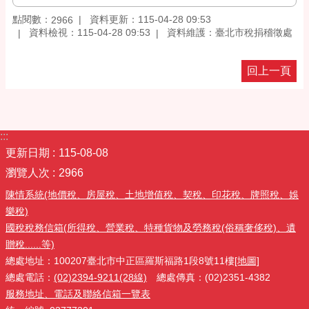
點閱數：
資料更新：115-04-28 09:53
2966
資料檢視：115-04-28 09:53
資料維護：臺北市稅捐稽徵處
回上一頁
:::
更新日期
115-08-08
瀏覽人次
2966
陳情系統(地價稅、房屋稅、土地增值稅、契稅、印花稅、牌照稅、娛
樂稅)
國稅稅務信箱(所得稅、營業稅、特種貨物及勞務稅(俗稱奢侈稅)、遺
贈稅......等)
總處地址：100207臺北市中正區羅斯福路1段8號11樓
[地圖]
總處電話：
(02)2394-9211(28線)
總處傳真：(02)2351-4382
服務地址、電話及聯絡信箱一覽表